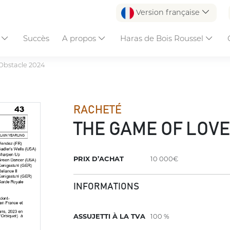
Version française
s
Succès
A propos
Haras de Bois Roussel
Obstacle 2024
RACHETÉ
THE GAME OF LOV
PRIX D’ACHAT
10 000€
INFORMATIONS
ASSUJETTI À LA TVA
100 %