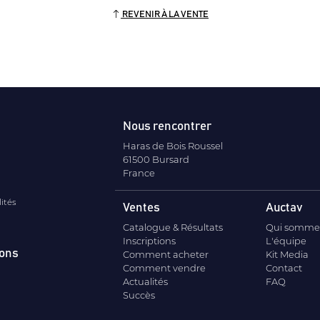
REVENIR À LA VENTE
Nous rencontrer
Haras de Bois Roussel
61500 Bursard
France
lités
Ventes
Auctav
Catalogue & Résultats
Qui somme
Inscriptions
L'équipe
ions
Comment acheter
Kit Media
Comment vendre
Contact
Actualités
FAQ
Succès