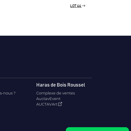
LOT 44
Haras de Bois Roussel
s-nous ?
Complexe de ventes
AuctavEvent
AUCTAVArt