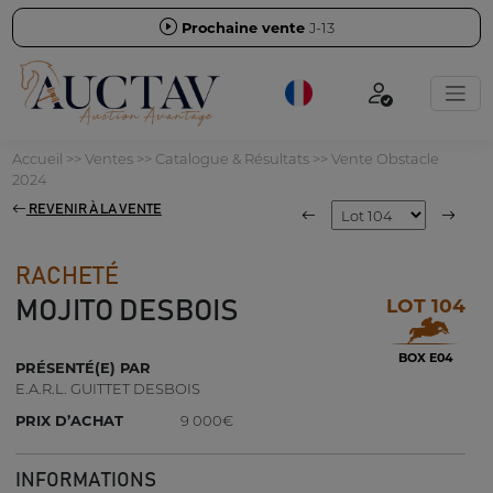
Prochaine vente
J-13
Accueil
>>
Ventes
>>
Catalogue & Résultats
>>
Vente Obstacle
2024
REVENIR À LA VENTE
RACHETÉ
LOT 104
MOJITO DESBOIS
BOX E04
PRÉSENTÉ(E) PAR
E.A.R.L. GUITTET DESBOIS
PRIX D’ACHAT
9 000€
INFORMATIONS