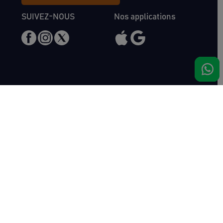
SUIVEZ-NOUS
Nos applications
Nous rencontrer
Haras de Bois Roussel
61500 Bursard
France
Ventes
Auctav
Catalogue & Résultats
Qui sommes-nous ?
Inscriptions
L'équipe
Comment acheter
Kit Media
Comment vendre
Contact
Actualités
FAQ
Succès