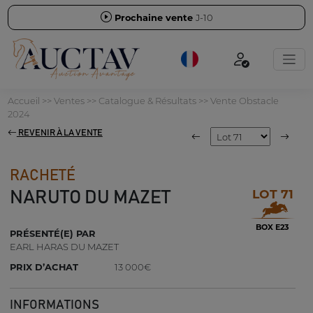
Prochaine vente
J-10
Accueil
>>
Ventes
>>
Catalogue & Résultats
>>
Vente Obstacle
2024
REVENIR À LA VENTE
RACHETÉ
LOT 71
NARUTO DU MAZET
BOX E23
PRÉSENTÉ(E) PAR
EARL HARAS DU MAZET
PRIX D’ACHAT
13 000€
INFORMATIONS