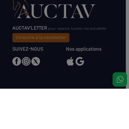
AUCTAV'LETTER
pour recevoir toutes nos actualités
S'inscrire à la newsletter
SUIVEZ-NOUS
Nos applications
Nous rencontrer
Haras de Bois Roussel
61500 Bursard
France