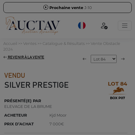
Prochaine vente
J-10
Accueil
>>
Ventes
>>
Catalogue & Résultats
>>
Vente Obstacle
2024
REVENIR À LA VENTE
VENDU
LOT 84
SILVER PRESTIGE
BOX P07
PRÉSENTÉ(E) PAR
ELEVAGE DE LA BRUME
ACHETEUR
Kjd Moor
PRIX D’ACHAT
7 000€