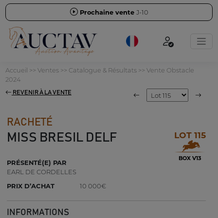
Prochaine vente
J-10
Accueil
>>
Ventes
>>
Catalogue & Résultats
>>
Vente Obstacle
2024
REVENIR À LA VENTE
RACHETÉ
LOT 115
MISS BRESIL DELF
BOX V13
PRÉSENTÉ(E) PAR
EARL DE CORDELLES
PRIX D’ACHAT
10 000€
INFORMATIONS