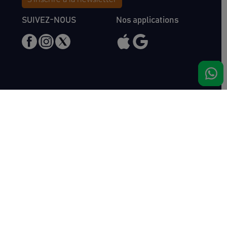
SUIVEZ-NOUS
Nos applications
Nous rencontrer
Haras de Bois Roussel
61500 Bursard
France
Ventes
Auctav
Catalogue & Résultats
Qui sommes-nous ?
Inscriptions
L'équipe
Comment acheter
Kit Media
Comment vendre
Contact
Actualités
FAQ
Succès