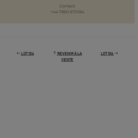
Contact
+44 7860 670184
LOT 104
REVENIR À LA
LOT 106
VENTE