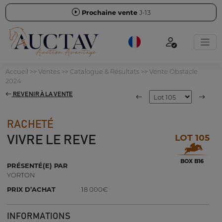
Prochaine vente
J-13
Accueil
>>
Ventes
>>
Catalogue & Résultats
>>
Vente Obstacle
2024
REVENIR À LA VENTE
RACHETÉ
LOT 105
VIVRE LE REVE
BOX B16
PRÉSENTÉ(E) PAR
YORTON
PRIX D’ACHAT
18 000€
INFORMATIONS