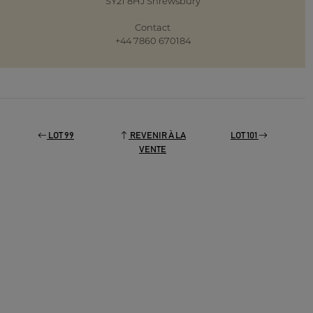
SY21 8HJ Shrewsbury
Contact
+44 7860 670184
LOT 99
REVENIR À LA
LOT 101
VENTE