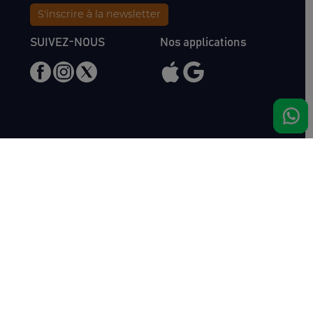
S'inscrire à la newsletter
SUIVEZ-NOUS
Nos applications
Nous rencontrer
Haras de Bois Roussel
61500 Bursard
France
Ventes
Auctav
Catalogue & Résultats
Qui sommes-nous ?
Inscriptions
L'équipe
Comment acheter
Kit Media
Comment vendre
Contact
Actualités
FAQ