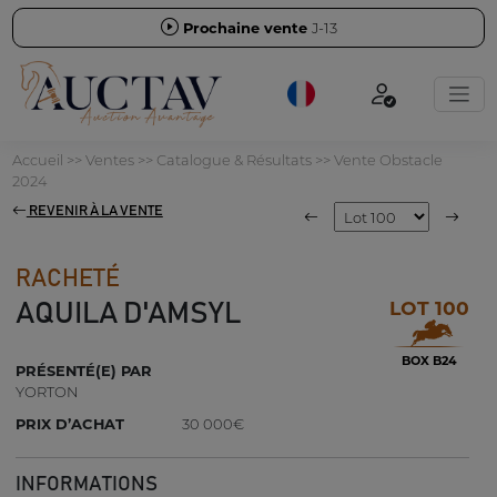
Prochaine vente
J-13
Accueil
>>
Ventes
>>
Catalogue & Résultats
>>
Vente Obstacle
2024
REVENIR À LA VENTE
RACHETÉ
LOT 100
AQUILA D'AMSYL
BOX B24
PRÉSENTÉ(E) PAR
YORTON
PRIX D’ACHAT
30 000€
INFORMATIONS