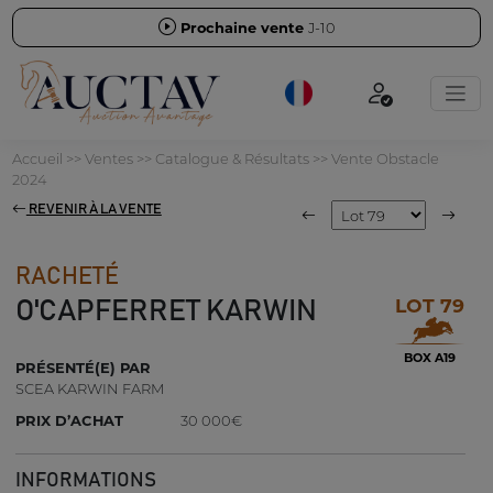
Prochaine vente
J-10
Accueil
>>
Ventes
>>
Catalogue & Résultats
>>
Vente Obstacle
2024
REVENIR À LA VENTE
RACHETÉ
LOT 79
O'CAPFERRET KARWIN
BOX A19
PRÉSENTÉ(E) PAR
SCEA KARWIN FARM
PRIX D’ACHAT
30 000€
INFORMATIONS