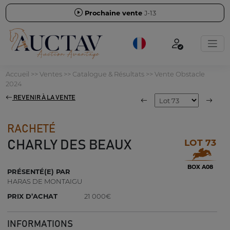
Prochaine vente
J-13
Accueil
>>
Ventes
>>
Catalogue & Résultats
>>
Vente Obstacle
2024
REVENIR À LA VENTE
RACHETÉ
LOT 73
CHARLY DES BEAUX
BOX A08
PRÉSENTÉ(E) PAR
HARAS DE MONTAIGU
PRIX D’ACHAT
21 000€
INFORMATIONS