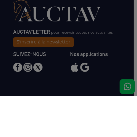
AUCTAV'LETTER
pour recevoir toutes nos actualités
S'inscrire à la newsletter
SUIVEZ-NOUS
Nos applications
Nous rencontrer
Haras de Bois Roussel
61500 Bursard
France