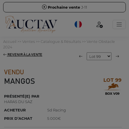
Prochaine vente
J-11
Accueil
>>
Ventes
>>
Catalogue & Résultats
>>
Vente Obstacle
2024
REVENIR À LA VENTE
VENDU
LOT 99
MANGOS
BOX V09
PRÉSENTÉ(E) PAR
HARAS DU SAZ
ACHETEUR
Sd Racing
PRIX D’ACHAT
5 000€