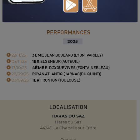
TÉLÉCHARGER LE PDF
PERFORMANCES
2025
22/11/25
3ÈME
JEAN BOULARD (LYON-PARILLY)
05/11/25
1ER
ELSENEUR (AUTEUIL)
13/10/25
4ÈME
R. D'AYGUEVIVES (FONTAINEBLEAU)
28/09/25
ROYAN ATLANTIQ (JARNAC(DU QUINT))
03/09/25
1ER
FRONTON (TOULOUSE)
LOCALISATION
HARAS DU SAZ
Haras du Saz
44240 La Chapelle sur Erdre
Contact