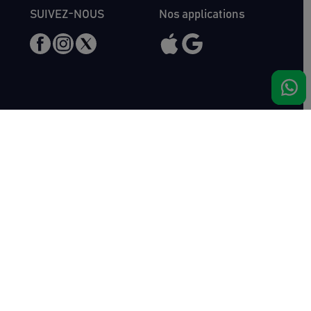
SUIVEZ-NOUS
Nos applications
Nous rencontrer
Haras de Bois Roussel
61500 Bursard
France
Ventes
Auctav
Catalogue & Résultats
Qui sommes-nous ?
Inscriptions
L'équipe
Comment acheter
Kit Media
Comment vendre
Contact
Actualités
FAQ
Succès
Haras de Bois Roussel