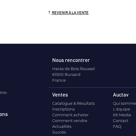
REVENIR À LA VENTE
Nous rencontrer
Haras de Bois Roussel
61500 Bursard
France
lités
Ventes
Auctav
Catalogue & Résultats
Qui somme
Inscriptions
L'équipe
ions
Comment acheter
Kit Media
Comment vendre
Contact
Actualités
FAQ
Succès