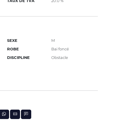
TAUX DE TVA
20.0 %
SEXE
M
ROBE
Bai foncé
DISCIPLINE
Obstacle