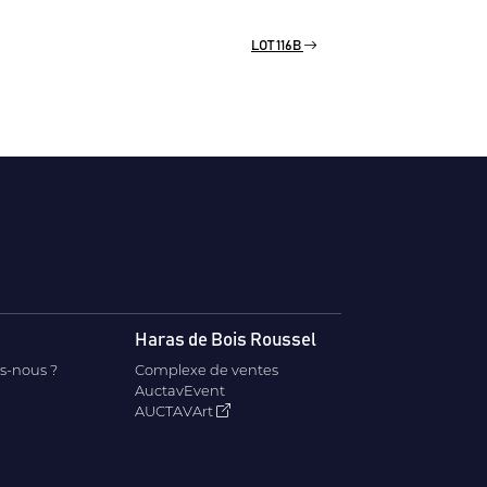
LOT 116B
Haras de Bois Roussel
s-nous ?
Complexe de ventes
AuctavEvent
AUCTAVArt