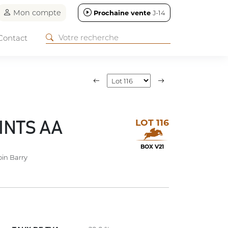
Mon compte
Prochaine vente
J-14
Contact
LOT 116
INTS AA
BOX V21
in Barry