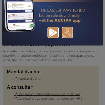
email de confirmation vous est envoyé. Vous disposez de 8
jours pour apporter toutes les informations relatives à l'achat et
procéder au paiement (voir les conditions générales de vente).
Notre équipe reste à votre écoute pour vous accompagner et
répondre à vos questions.
Contacter l'équipe
Conseils et accompagnement
Pour effectuer votre achat, vous pouvez être accompagné d'un
courtier, un acteur professionnel qui pourra vous partager son
expertise. Pour ce faire, vous pouvez consulter :
Mandat d’achat
Mandat d'achat
A consulter
Liste des courtiers référencés par AUCTAV
L'annuaire des courtiers membres de l'AFC