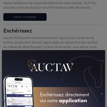
Après validation de votre identité et de votre dossier, AUCTAV
autorise votre accès pour enchérir dans la salle de ventes.
Mon compte
Enchérissez
Les enchères sont exclusivement en ligne pour toute vente
online, et peuvent être en ligne et/ou en direct lors des ventes
au Haras de Bois Roussel. Le jour de la vente, une alerte vous
informe du début de la vacation et vous pouvez entrer dans la
salle de vente online conçue exclusivement pour vos enchères.
Durant le temps de la vente, toutes vos enchères sont
anonymes et vous pouvez voir en temps réel si vous avez la
main. Vous pouvez remettre des enchères à votre convenance
dans le temps imparti. Une fois la vente clôturée, votre nom
apparaît sur la liste des résultats, sauf contre-indication de votre
part.
Payez
Félicitations pour votre acquisition ! Après l'adjudication, un