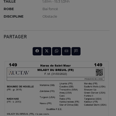
TAILLE
1,61m - 15:3 1/2hh
ROBE
Bai foncé
DISCIPLINE
Obstacle
PARTAGER