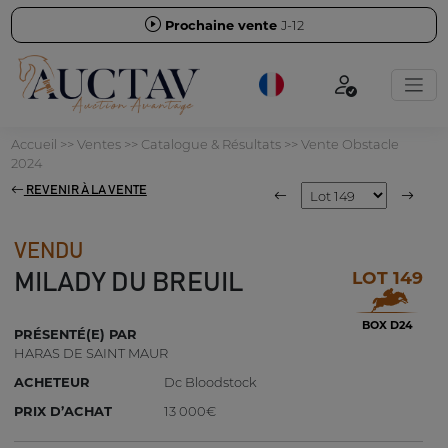
Prochaine vente
J-12
Accueil
>>
Ventes
>>
Catalogue & Résultats
>>
Vente Obstacle
2024
REVENIR À LA VENTE
VENDU
LOT 149
MILADY DU BREUIL
BOX D24
PRÉSENTÉ(E) PAR
HARAS DE SAINT MAUR
ACHETEUR
Dc Bloodstock
PRIX D’ACHAT
13 000€