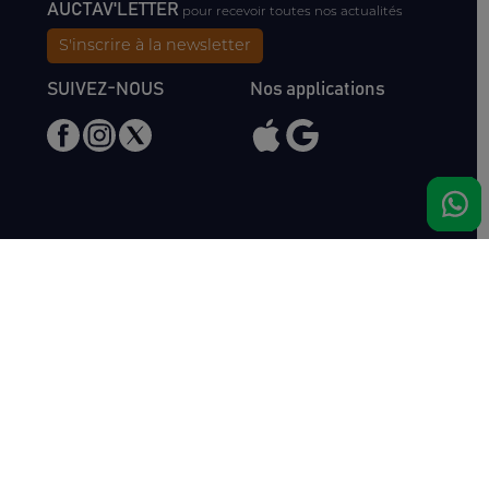
AUCTAV'LETTER
pour recevoir toutes nos actualités
S'inscrire à la newsletter
SUIVEZ-NOUS
Nos applications
Nous rencontrer
Haras de Bois Roussel
61500 Bursard
France
Ventes
Auctav
Catalogue & Résultats
Qui sommes-nous ?
Inscriptions
L'équipe
Comment acheter
Kit Media
Comment vendre
Contact