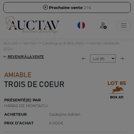
Prochaine vente
J-14
Accueil
>>
Ventes
>>
Catalogue & Résultats
>>
Vente Obstacle
2024
REVENIR À LA VENTE
AMIABLE
LOT 85
TROIS DE COEUR
BOX A11
PRÉSENTÉ(E) PAR
HARAS DE MONTAIGU
ACHETEUR
Gadeyne Adrien
PRIX D’ACHAT
6 000€