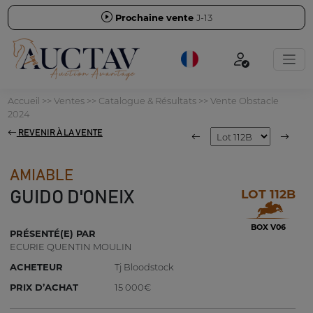
Prochaine vente
J-13
Accueil
>>
Ventes
>>
Catalogue & Résultats
>>
Vente Obstacle
2024
REVENIR À LA VENTE
AMIABLE
LOT 112B
GUIDO D'ONEIX
BOX V06
PRÉSENTÉ(E) PAR
ECURIE QUENTIN MOULIN
ACHETEUR
Tj Bloodstock
PRIX D’ACHAT
15 000€