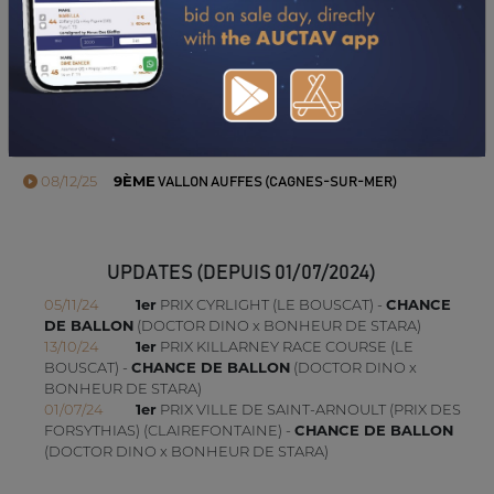
TÉLÉCHARGER LE PDF
PERFORMANCES
2025
08/12/25
9ÈME
VALLON AUFFES (CAGNES-SUR-MER)
UPDATES (DEPUIS 01/07/2024)
05/11/24
1er
PRIX CYRLIGHT (LE BOUSCAT) -
CHANCE
DE BALLON
(DOCTOR DINO x BONHEUR DE STARA)
13/10/24
1er
PRIX KILLARNEY RACE COURSE (LE
BOUSCAT) -
CHANCE DE BALLON
(DOCTOR DINO x
BONHEUR DE STARA)
01/07/24
1er
PRIX VILLE DE SAINT-ARNOULT (PRIX DES
FORSYTHIAS) (CLAIREFONTAINE) -
CHANCE DE BALLON
(DOCTOR DINO x BONHEUR DE STARA)