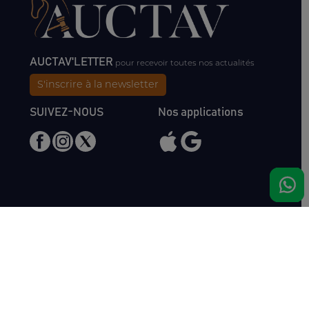
AUCTAV'LETTER
pour recevoir toutes nos actualités
S'inscrire à la newsletter
SUIVEZ-NOUS
Nos applications
Nous rencontrer
Haras de Bois Roussel
61500 Bursard
France
Ventes
Auctav