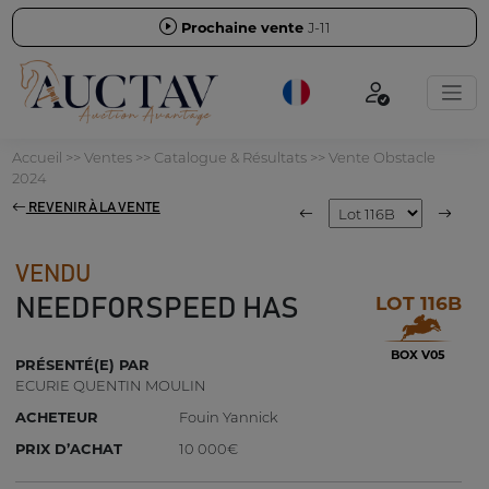
Prochaine vente
J-11
Accueil
>>
Ventes
>>
Catalogue & Résultats
>>
Vente Obstacle
2024
REVENIR À LA VENTE
VENDU
LOT 116B
NEEDFORSPEED HAS
BOX V05
PRÉSENTÉ(E) PAR
ECURIE QUENTIN MOULIN
ACHETEUR
Fouin Yannick
PRIX D’ACHAT
10 000€