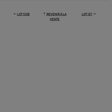
LOT 133B
REVENIR À LA
LOT 137
VENTE