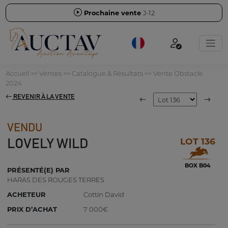
Prochaine vente
J-12
Accueil
>>
Ventes
>>
Catalogue & Résultats
>>
Vente Obstacle
2024
REVENIR À LA VENTE
VENDU
LOT 136
LOVELY WILD
BOX B04
PRÉSENTÉ(E) PAR
HARAS DES ROUGES TERRES
ACHETEUR
Cottin David
PRIX D’ACHAT
7 000€