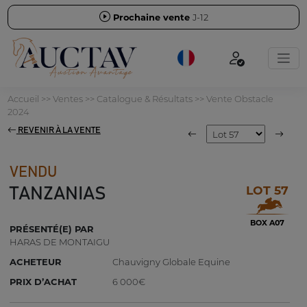
Prochaine vente
J-12
Accueil
>>
Ventes
>>
Catalogue & Résultats
>>
Vente Obstacle
2024
REVENIR À LA VENTE
VENDU
LOT 57
TANZANIAS
BOX A07
PRÉSENTÉ(E) PAR
HARAS DE MONTAIGU
ACHETEUR
Chauvigny Globale Equine
PRIX D’ACHAT
6 000€