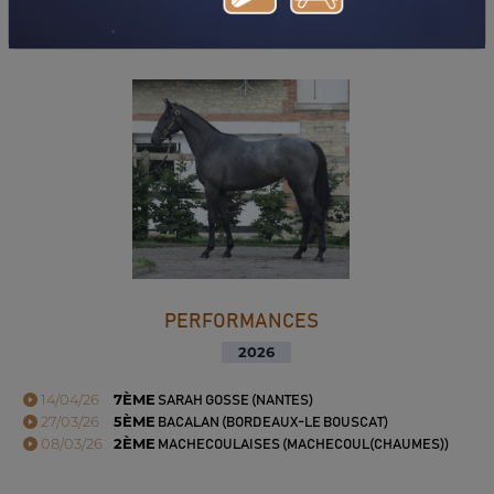
TÉLÉCHARGER LE PDF
PERFORMANCES
2026
14/04/26
7ÈME
SARAH GOSSE (NANTES)
27/03/26
5ÈME
BACALAN (BORDEAUX-LE BOUSCAT)
08/03/26
2ÈME
MACHECOULAISES (MACHECOUL(CHAUMES))