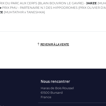
RIX DU PARC AUX CERFS (BLAIN BOUVRON LE GAVRE) -
JARZE
(MUH
e
PRIX PMU - PARTENAIRE N.1 DES HIPPODROMES (PRIX OLIVIER D'A
ZE
(MUHTATHIR x TANESHKA)
REVENIR À LA VENTE
Nous rencontrer
Haras de Bois Roussel
61500 Bursard
France