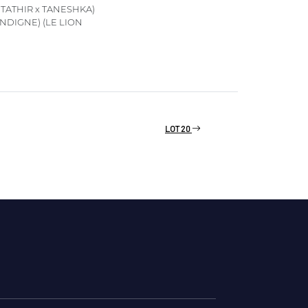
TATHIR x TANESHKA)
NDIGNE) (LE LION
LOT 20