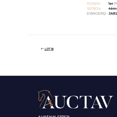
31/08/24
1er
P
18/08/24
4èm
D'ANGERS) -
JAR
LOT 18