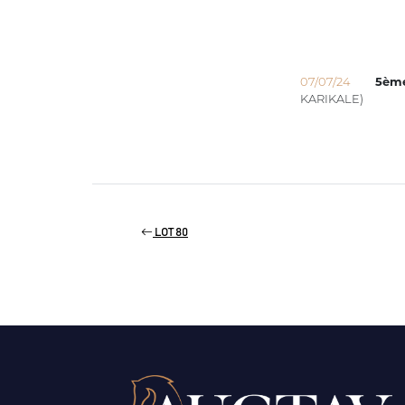
07/07/24
5èm
KARIKALE)
LOT 80