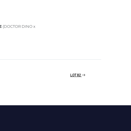
E
(DOCTOR DINO x
LOT 82