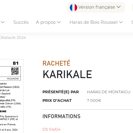
Version française
s
Succès
A propos
Haras de Bois Roussel
Obstacle 2024
RACHETÉ
KARIKALE
PRÉSENTÉ(E) PAR
HARAS DE MONTAIGU
PRIX D’ACHAT
7 000€
INFORMATIONS
DS 04/04