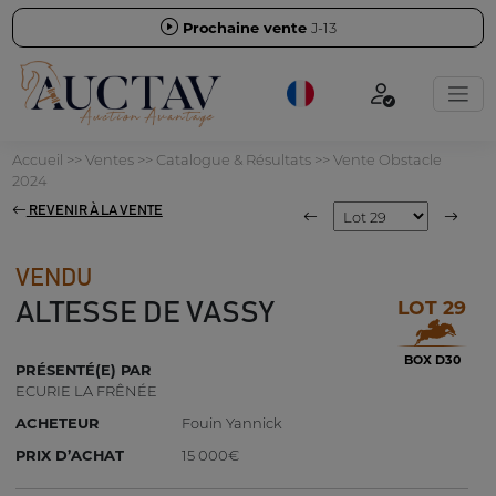
Prochaine vente
J-13
Accueil
>>
Ventes
>>
Catalogue & Résultats
>>
Vente Obstacle
2024
REVENIR À LA VENTE
VENDU
LOT 29
ALTESSE DE VASSY
BOX D30
PRÉSENTÉ(E) PAR
ECURIE LA FRÊNÉE
ACHETEUR
Fouin Yannick
PRIX D’ACHAT
15 000€