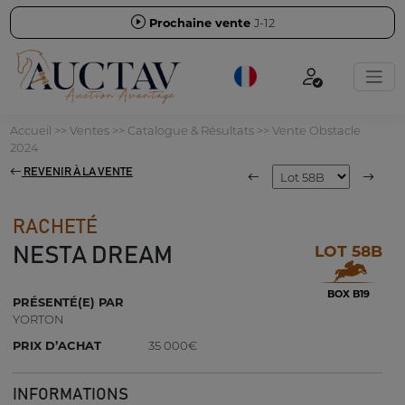
Prochaine vente
J-12
Accueil
>>
Ventes
>>
Catalogue & Résultats
>>
Vente Obstacle
2024
REVENIR À LA VENTE
RACHETÉ
LOT 58B
NESTA DREAM
BOX B19
PRÉSENTÉ(E) PAR
YORTON
PRIX D’ACHAT
35 000€
INFORMATIONS