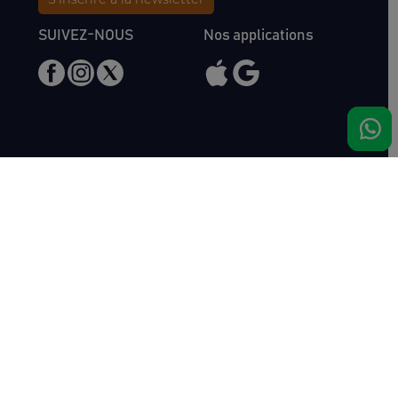
SUIVEZ-NOUS
Nos applications
Nous rencontrer
Haras de Bois Roussel
61500 Bursard
France
Ventes
Auctav
Catalogue & Résultats
Qui sommes-nous ?
Inscriptions
L'équipe
Comment acheter
Kit Media
Comment vendre
Contact
Actualités
FAQ
Succès