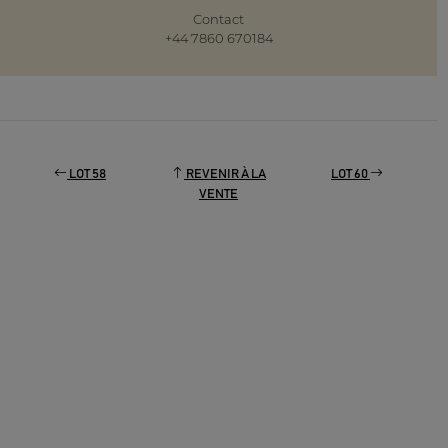
Contact
+44 7860 670184
LOT 58
REVENIR À LA
LOT 60
VENTE