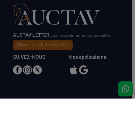
AUCTAV'LETTER
pour recevoir toutes nos actualités
S'inscrire à la newsletter
SUIVEZ-NOUS
Nos applications
Nous rencontrer
Haras de Bois Roussel
61500 Bursard
France