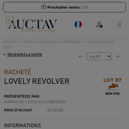
Prochaine vente
J-10
Accueil
>>
Ventes
>>
Catalogue & Résultats
>>
Vente Obstacle
2024
REVENIR À LA VENTE
RACHETÉ
LOT 87
LOVELY REVOLVER
BOX P02
PRÉSENTÉ(E) PAR
HARAS DE L'ETOILE DU BERGER
PRIX D’ACHAT
20 000€
INFORMATIONS