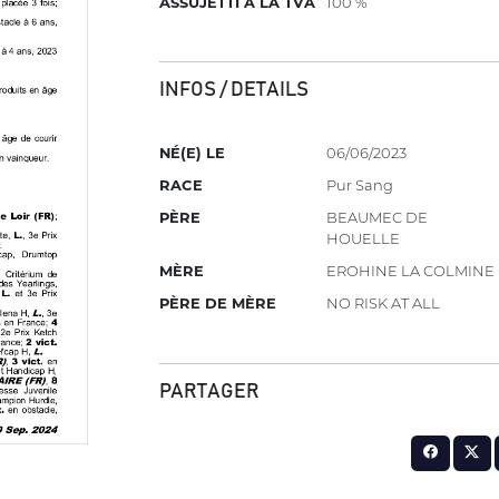
ASSUJETTI À LA TVA
100 %
INFOS / DETAILS
NÉ(E) LE
06/06/2023
RACE
Pur Sang
PÈRE
BEAUMEC DE
HOUELLE
MÈRE
EROHINE LA COLMINE
PÈRE DE MÈRE
NO RISK AT ALL
PARTAGER