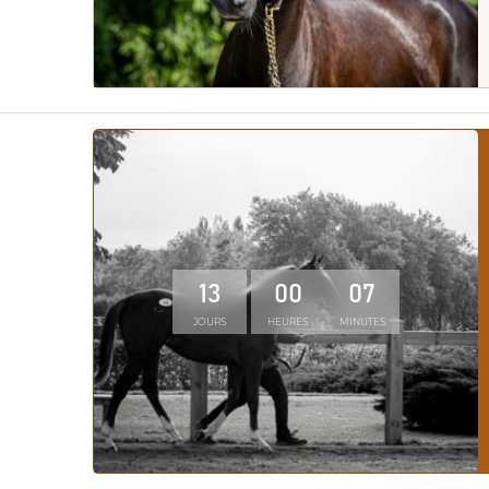
13
00
07
JOURS
HEURES
MINUTES