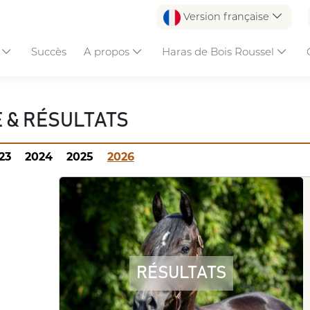
Version française
s
Succès
A propos
Haras de Bois Roussel
RÉSULTATS
 & RÉSULTATS
23
2024
2025
2026
RÉSULTATS