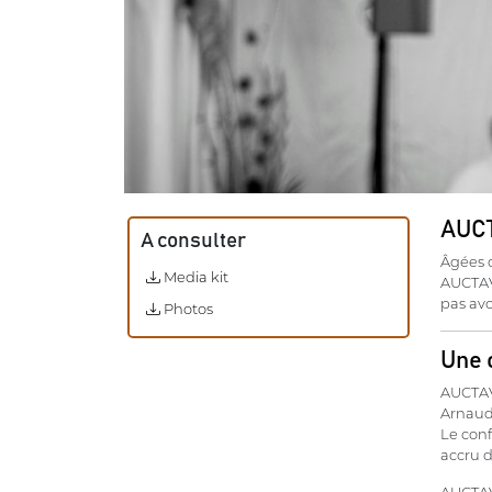
AUCT
A consulter
Âgées d
Media kit
AUCTAV 
pas avo
Photos
Une 
AUCTAV
Arnaud 
Le conf
accru d
AUCTAV 