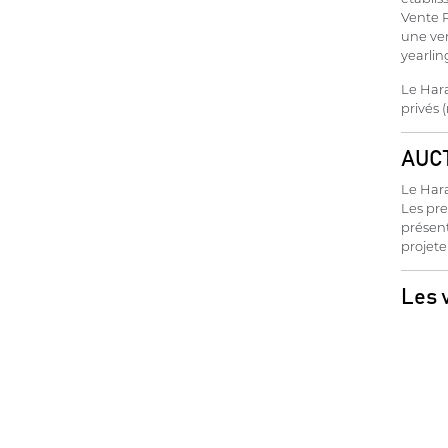
Vente R
une ven
yearli
Le Hara
privés 
AUCT
Le Hara
Les pre
présent
projete
Les 