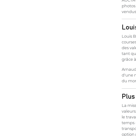
photos 
vendus.
Loui
Louis B
courses
des val
tant qu
grâce à
Arnaud 
d'une m
du mon
Plus 
La miss
valeurs
le trav
temps -
transpo
option