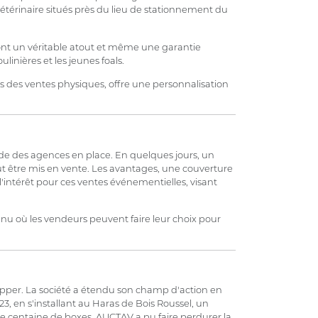
vétérinaire situés près du lieu de stationnement du
 sont un véritable atout et même une garantie
linières et les jeunes foals.
rs des ventes physiques, offre une personnalisation
pide des agences en place. En quelques jours, un
t être mis en vente. Les avantages, une couverture
'intérêt pour ces ventes événementielles, visant
enu où les vendeurs peuvent faire leur choix pour
pper. La société a étendu son champ d'action en
3, en s'installant au Haras de Bois Roussel, un
e centaine de boxes, AUCTAV a pu faire perdurer la