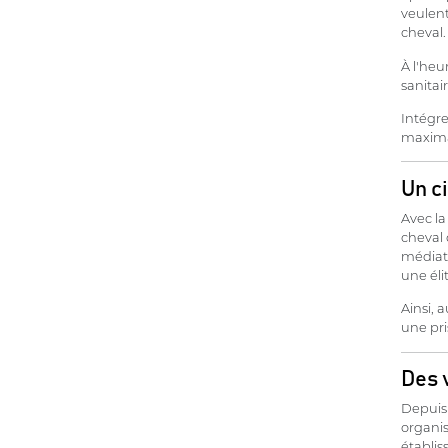
veulent
cheval.
À l'heu
sanitai
Intégre
maxima
Un ci
Avec la
cheval 
médiati
une éli
Ainsi, 
une pr
Des v
Depuis
organis
établis