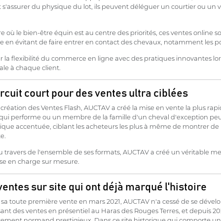
 s'assurer du physique du lot, ils peuvent déléguer un courtier ou un 
re où le bien-être équin est au centre des priorités, ces ventes online
re en évitant de faire entrer en contact des chevaux, notamment les pou
r la flexibilité du commerce en ligne avec des pratiques innovantes lo
le à chaque client.
rcuit court pour des ventes ultra ciblées
 création des Ventes Flash, AUCTAV a créé la mise en vente la plus ra
qui performe ou un membre de la famille d'un cheval d'exception peu
que accentuée, ciblant les acheteurs les plus à même de montrer de l
te.
au travers de l'ensemble de ses formats, AUCTAV a créé un véritable m
ise en charge sur mesure.
entes sur site qui ont déjà marqué l'histoire
 sa toute première vente en mars 2021, AUCTAV n'a cessé de se dévelo
ant des ventes en présentiel au Haras des Rouges Terres, et depuis 202
sement normand prestigieux. Dans ce site historique qui comporte un