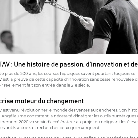
AV : Une histoire de passion, d'innovation et de
e plus de 200 ans, les courses hippiques savent pourtant toujours se
est la preuve de cette capacité d'innovation sans cesse renouvelée da
ir réellement fait son entrée dans le 21e siècle.
crise moteur du changement
 est venu révolutionner le monde des ventes aux enchères. Son his
Angéliaume constatent la nécessité d'intégrer les outils numériques d
inement 2020 va servir d'accélérateur au projet en obligeant les éleveu
es outils actuels et rechercher ceux qui manquent.
naît en 2021 : une agence de vente 100% online. Les inscriptions, les co