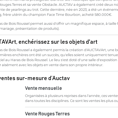
ouges Terres et sa vente Obstacle. AUCTAV a également créé deux nouve
te de yearlings au trot. Cette dernière, née en 2023, a été un événe
ng, frère utérin du champion Face Time Bourbon, acheté 580.000€.
s de Bois Roussel permet aussi d'offrir un magnifique espace, à tai
(mariage, présentation de produits).
AVArt, enchérissez sur les objets d'art
s de Bois Roussel a également permis la création d'AUCTAVArt, une br
mières enchères ont été un succès, qu'elles soient uniquement tenues 
iel au Haras de Bois Roussel. Le lieu s'est doté d'une salle d'expositi
r aisément avec les objets en vente dans son propre intérieur.
ventes sur-mesure d’Auctav
Vente mensuelle
Organisées à plusieurs reprises dans l'année, ces vente
dans toutes les disciplines. Ce sont les ventes les plus 
Vente Rouges Terres