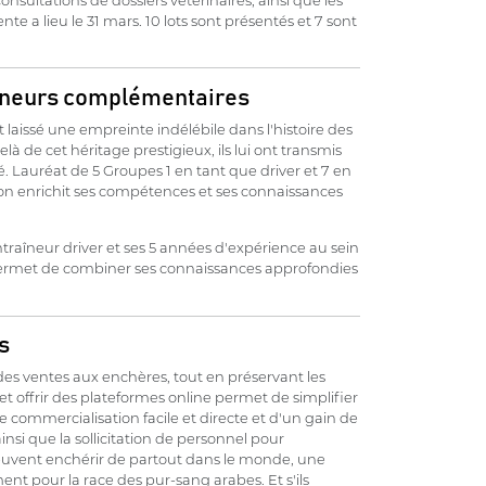
te a lieu le 31 mars. 10 lots sont présentés et 7 sont
eneurs complémentaires
aissé une empreinte indélébile dans l'histoire des
 de cet héritage prestigieux, ils lui ont transmis
té. Lauréat de 5 Groupes 1 en tant que driver et 7 en
dron enrichit ses compétences et ses connaissances
raîneur driver et ses 5 années d'expérience au sein
 permet de combiner ses connaissances approfondies
ns
des ventes aux enchères, tout en préservant les
t offrir des plateformes online permet de simplifier
commercialisation facile et directe et d'un gain de
nsi que la sollicitation de personnel pour
s peuvent enchérir de partout dans le monde, une
 pour la race des pur-sang arabes. Et s'ils