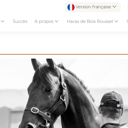
Version française
s
Succès
A propos
Haras de Bois Roussel