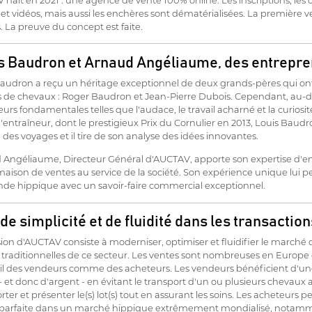
et vidéos, mais aussi les enchères sont dématérialisées. La première ven
 La preuve du concept est faite.
s Baudron et Arnaud Angéliaume, des entrepr
audron a reçu un héritage exceptionnel de deux grands-pères qui ont l
 de chevaux : Roger Baudron et Jean-Pierre Dubois. Cependant, au-delà
eurs fondamentales telles que l'audace, le travail acharné et la curiosi
'entraîneur, dont le prestigieux Prix du Cornulier en 2013, Louis Bau
 des voyages et il tire de son analyse des idées innovantes.
Angéliaume, Directeur Général d'AUCTAV, apporte son expertise d'ent
aison de ventes au service de la société. Son expérience unique lui
de hippique avec un savoir-faire commercial exceptionnel.
de simplicité et de fluidité dans les transactio
ion d'AUCTAV consiste à moderniser, optimiser et fluidifier le marché 
 traditionnelles de ce secteur. Les ventes sont nombreuses en Europe e
ail des vendeurs comme des acheteurs. Les vendeurs bénéficient d'une 
 et donc d'argent - en évitant le transport d'un ou plusieurs chevaux ai
rter et présenter le(s) lot(s) tout en assurant les soins. Les acheteur
 parfaite dans un marché hippique extrêmement mondialisé, notamment