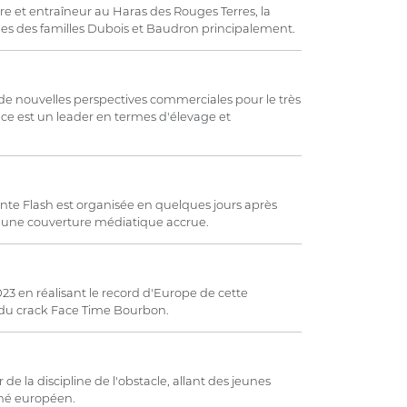
aire et entraîneur au Haras des Rouges Terres, la
ges des familles Dubois et Baudron principalement.
de nouvelles perspectives commerciales pour le très
ce est un leader en termes d'élevage et
ente Flash est organisée en quelques jours après
d'une couverture médiatique accrue.
23 en réalisant le record d'Europe de cette
 du crack Face Time Bourbon.
de la discipline de l'obstacle, allant des jeunes
hé européen.