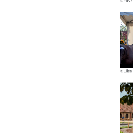
©️Elis
©️Elis