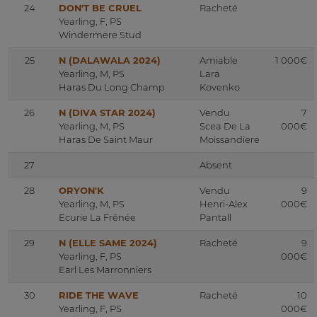
24
DON'T BE CRUEL
Racheté
Yearling, F, PS
Windermere Stud
25
N (DALAWALA 2024)
Amiable
1 000€
Yearling, M, PS
Lara
Haras Du Long Champ
Kovenko
26
N (DIVA STAR 2024)
Vendu
7
Yearling, M, PS
Scea De La
000€
Haras De Saint Maur
Moissandiere
27
Absent
28
ORYON'K
Vendu
9
Yearling, M, PS
Henri-Alex
000€
Ecurie La Frênée
Pantall
29
N (ELLE SAME 2024)
Racheté
9
Yearling, F, PS
000€
Earl Les Marronniers
30
RIDE THE WAVE
Racheté
10
Yearling, F, PS
000€