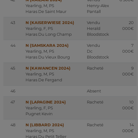
Yearling, M, PS
Henry-Alex
Haras De Saint Maur
Pantall
43
N (KAISERWIESE 2024)
Vendu
20
Yearling, F, PS
Herald
000€
Haras Du Long Champ
Bloodstock
44
N (SAMSKARA 2024)
Vendu
7
Yearling, M, PS
Dc
000€
Haras Du Vieux Bourg
Bloodstock
45
N (KAWANCEN 2024)
Racheté
9
Yearling, M, PS
000€
Haras De Fergand
46
Absent
47
N (LAPAGINE 2024)
Racheté
10
Yearling, F, PS
000€
Pugnet Kevin
48
N (LIBBARD 2024)
Racheté
14
Yearling, M, PS
000€
Haras Du Petit Tellier