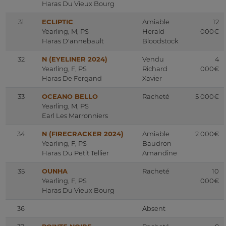
Haras Du Vieux Bourg
31
ECLIPTIC
Amiable
12
Yearling, M, PS
Herald
000€
Haras D'annebault
Bloodstock
32
N (EYELINER 2024)
Vendu
4
Yearling, F, PS
Richard
000€
Haras De Fergand
Xavier
33
OCEANO BELLO
Racheté
5 000€
Yearling, M, PS
Earl Les Marronniers
34
N (FIRECRACKER 2024)
Amiable
2 000€
Yearling, F, PS
Baudron
Haras Du Petit Tellier
Amandine
35
OUNHA
Racheté
10
Yearling, F, PS
000€
Haras Du Vieux Bourg
36
Absent