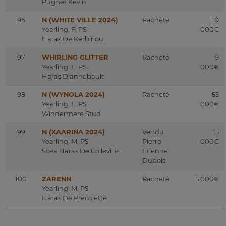
Pugnet Kevin
96
N (WHITE VILLE 2024)
Racheté
10
Yearling, F, PS
000€
Haras De Kerbiriou
97
WHIRLING GLITTER
Racheté
9
Yearling, F, PS
000€
Haras D'annebault
98
N (WYNOLA 2024)
Racheté
55
Yearling, F, PS
000€
Windermere Stud
99
N (XAARINA 2024)
Vendu
15
Yearling, M, PS
Pierre
000€
Scea Haras De Colleville
Etienne
Dubois
100
ZARENN
Racheté
5 000€
Yearling, M, PS
Haras De Precolette