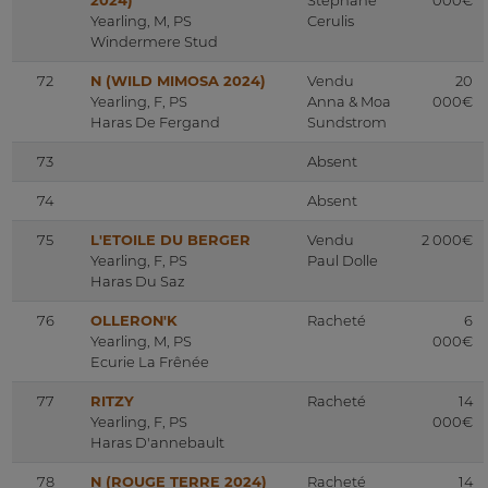
2024)
Stéphane
000€
Yearling, M, PS
Cerulis
Windermere Stud
72
N (WILD MIMOSA 2024)
Vendu
20
Yearling, F, PS
Anna & Moa
000€
Haras De Fergand
Sundstrom
73
Absent
74
Absent
75
L'ETOILE DU BERGER
Vendu
2 000€
Yearling, F, PS
Paul Dolle
Haras Du Saz
76
OLLERON'K
Racheté
6
Yearling, M, PS
000€
Ecurie La Frênée
77
RITZY
Racheté
14
Yearling, F, PS
000€
Haras D'annebault
78
N (ROUGE TERRE 2024)
Racheté
14