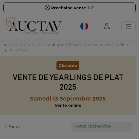
Prochaine vente
J-13
Accueil
>>
Ventes
>>
Catalogue & Résultats
>>
Vente de Yearlings
de Plat 2025
Cloturée
VENTE DE YEARLINGS DE PLAT
2025
Samedi 13 Septembre 2025
Vente online
Filtres