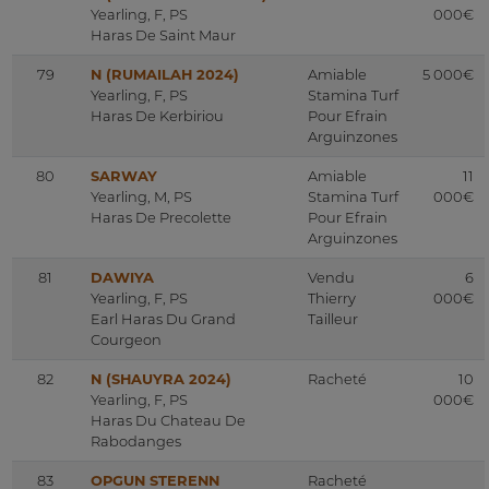
Yearling, F, PS
000€
Haras De Saint Maur
79
N (RUMAILAH 2024)
Amiable
5 000€
Yearling, F, PS
Stamina Turf
Haras De Kerbiriou
Pour Efrain
Arguinzones
80
SARWAY
Amiable
11
Yearling, M, PS
Stamina Turf
000€
Haras De Precolette
Pour Efrain
Arguinzones
81
DAWIYA
Vendu
6
Yearling, F, PS
Thierry
000€
Earl Haras Du Grand
Tailleur
Courgeon
82
N (SHAUYRA 2024)
Racheté
10
Yearling, F, PS
000€
Haras Du Chateau De
Rabodanges
83
OPGUN STERENN
Racheté