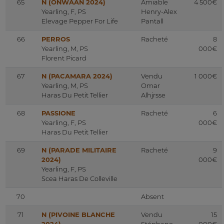
65
N (ONWAAN 2024)
Amiable
4 500€
Yearling, F, PS
Henry-Alex
Elevage Pepper For Life
Pantall
66
PERROS
Racheté
8
Yearling, M, PS
000€
Florent Picard
67
N (PACAMARA 2024)
Vendu
1 000€
Yearling, M, PS
Omar
Haras Du Petit Tellier
Alhjrsse
68
PASSIONE
Racheté
6
Yearling, F, PS
000€
Haras Du Petit Tellier
69
N (PARADE MILITAIRE
Racheté
9
2024)
000€
Yearling, F, PS
Scea Haras De Colleville
70
Absent
71
N (PIVOINE BLANCHE
Vendu
15