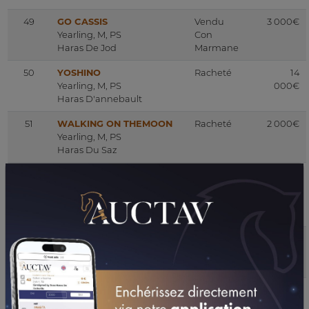
49
GO CASSIS
Vendu
3 000€
Yearling, M, PS
Con
Haras De Jod
Marmane
50
YOSHINO
Racheté
14
Yearling, M, PS
000€
Haras D'annebault
51
WALKING ON THEMOON
Racheté
2 000€
Yearling, M, PS
Haras Du Saz
52
N (LOVE SONG 2024)
Vendu
5 500€
Yearling, F, PS
Chauvigny
Hestia Farm
Global
Equine
53
SEAVELY
Racheté
2 000€
Yearling, M, PS
Haras De Precolette
54
N (LUCI DELLA CITTA
Vendu
4 500€
2024)
Venn Beacco