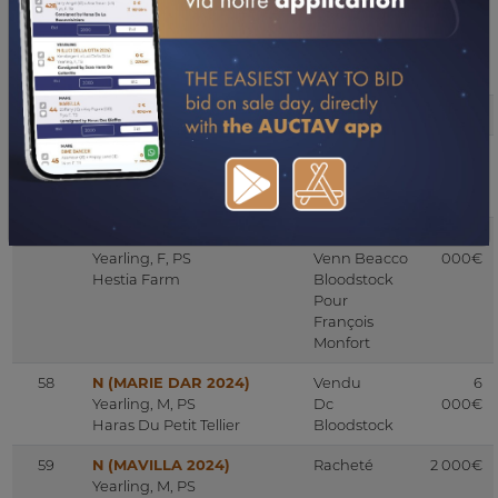
Yearling, F, PS
Bloodstock
Scea Haras De Colleville
Pour
François
Monfort
55
Absent
56
VANAVALONA
Amiable
23
Yearling, F, PS
Hyde Park
000€
Haras De Saint Maur
Stud
57
N (MARELLA 2024)
Vendu
4
Yearling, F, PS
Venn Beacco
000€
Hestia Farm
Bloodstock
Pour
François
Monfort
58
N (MARIE DAR 2024)
Vendu
6
Yearling, M, PS
Dc
000€
Haras Du Petit Tellier
Bloodstock
59
N (MAVILLA 2024)
Racheté
2 000€
Yearling, M, PS