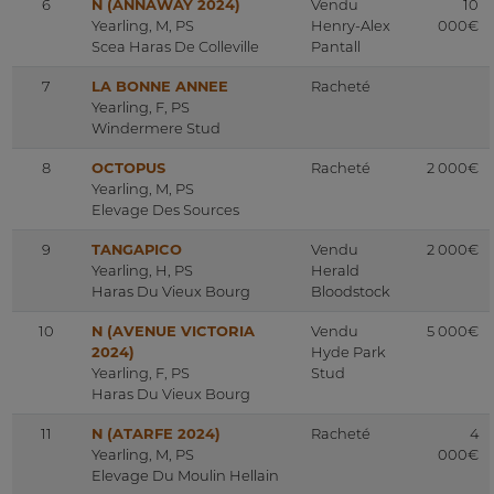
6
N (ANNAWAY 2024)
Vendu
10
Yearling, M, PS
Henry-Alex
000€
Scea Haras De Colleville
Pantall
7
LA BONNE ANNEE
Racheté
Yearling, F, PS
Windermere Stud
8
OCTOPUS
Racheté
2 000€
Yearling, M, PS
Elevage Des Sources
9
TANGAPICO
Vendu
2 000€
Yearling, H, PS
Herald
Haras Du Vieux Bourg
Bloodstock
10
N (AVENUE VICTORIA
Vendu
5 000€
2024)
Hyde Park
Yearling, F, PS
Stud
Haras Du Vieux Bourg
11
N (ATARFE 2024)
Racheté
4
Yearling, M, PS
000€
Elevage Du Moulin Hellain