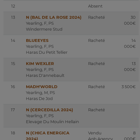
12
Absent
13
N (BAL DE LA ROSE 2024)
Racheté
30
Yearling, F, PS
000€
Windermere Stud
14
BLUEEYES
Racheté
14
Yearling, F, PS
000€
Haras Du Petit Tellier
15
KIM WEXLER
Racheté
13
Yearling, F, PS
000€
Haras D'annebault
16
MADH'WORLD
Racheté
3 500€
Yearling, M, PS
Haras De Jod
17
N (CERCEDILLA 2024)
Racheté
Yearling, F, PS
Elevage Du Moulin Hellain
18
N (CHICA ENERGICA
Vendu
8
2024)
Agb Agency
000€