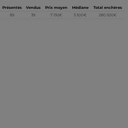
Présentés
Vendus
Prix moyen
Médiane
Total enchères
89
39
7 192€
5 500€
280 500€