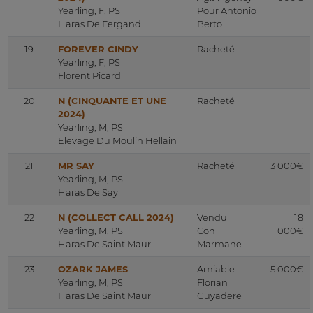
Yearling, F, PS
Pour Antonio
Haras De Fergand
Berto
19
FOREVER CINDY
Racheté
Yearling, F, PS
Florent Picard
20
N (CINQUANTE ET UNE
Racheté
2024)
Yearling, M, PS
Elevage Du Moulin Hellain
21
MR SAY
Racheté
3 000€
Yearling, M, PS
Haras De Say
22
N (COLLECT CALL 2024)
Vendu
18
Yearling, M, PS
Con
000€
Haras De Saint Maur
Marmane
23
OZARK JAMES
Amiable
5 000€
Yearling, M, PS
Florian
Haras De Saint Maur
Guyadere