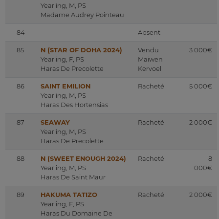
Yearling, M, PS
Madame Audrey Pointeau
84
Absent
85
N (STAR OF DOHA 2024)
Vendu
3 000€
Yearling, F, PS
Maiwen
Haras De Precolette
Kervoel
86
SAINT EMILION
Racheté
5 000€
Yearling, M, PS
Haras Des Hortensias
87
SEAWAY
Racheté
2 000€
Yearling, M, PS
Haras De Precolette
88
N (SWEET ENOUGH 2024)
Racheté
8
Yearling, M, PS
000€
Haras De Saint Maur
89
HAKUMA TATIZO
Racheté
2 000€
Yearling, F, PS
Haras Du Domaine De