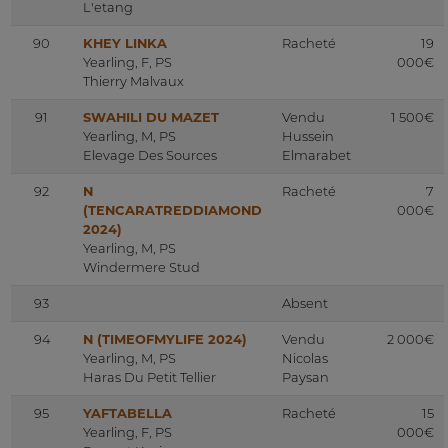
L'etang
90
KHEY LINKA
Racheté
19
Yearling, F, PS
000€
Thierry Malvaux
91
SWAHILI DU MAZET
Vendu
1 500€
Yearling, M, PS
Hussein
Elevage Des Sources
Elmarabet
92
N
Racheté
7
(TENCARATREDDIAMOND
000€
2024)
Yearling, M, PS
Windermere Stud
93
Absent
94
N (TIMEOFMYLIFE 2024)
Vendu
2 000€
Yearling, M, PS
Nicolas
Haras Du Petit Tellier
Paysan
95
YAFTABELLA
Racheté
15
Yearling, F, PS
000€