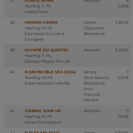
37
POINTE NOIRE
Racheté
8
Yearling, F, PS
000€
Hestia Farm
38
HIDDEN CHARM
Vendu
5 500€
Yearling, M, PS
Capucines
Earl Haras Du Grand
Bloodstock
Courgeon
39
OLYMPE DU QUESTEL
Racheté
3 000€
Yearling, F, PS
Elevage Pepper For Life
40
N (INVINCIBLE SEA 2024)
Vendu
7
Yearling, M, PS
Venn Beacco
000€
Scea Haras De Colleville
Bloodstock
Pour
François
Monfort
41
JOHNNY JUMP UP
Racheté
11
Yearling, M, PS
000€
Haras D'annebault
42
N (KAILANI 2024)
Vendu
6 500€