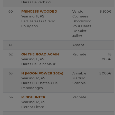
Haras De Kerbiriou
60
PRINCESS WOODED
Vendu
5 500€
Yearling, F, PS
Cocheese
Earl Haras Du Grand
Bloodstock
Courgeon
Pour Haras
De Saint
Julien
61
Absent
62
ON THE ROAD AGAIN
Racheté
18
Yearling, F, PS
000€
Haras De Saint Maur
63
N (MOON POWER 2024)
Amiable
5 000€
Yearling, M, PS
Martino
Haras Du Chateau De
Scabbia
Rabodanges
64
MINDHUNTER
Racheté
Yearling, M, PS
Florent Picard