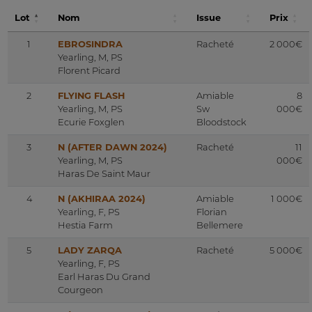
Lot
Nom
Issue
Prix
1
EBROSINDRA
Racheté
2 000€
Yearling, M, PS
Florent Picard
2
FLYING FLASH
Amiable
8
Yearling, M, PS
Sw
000€
Ecurie Foxglen
Bloodstock
3
N (AFTER DAWN 2024)
Racheté
11
Yearling, M, PS
000€
Haras De Saint Maur
4
N (AKHIRAA 2024)
Amiable
1 000€
Yearling, F, PS
Florian
Hestia Farm
Bellemere
5
LADY ZARQA
Racheté
5 000€
Yearling, F, PS
Earl Haras Du Grand
Courgeon