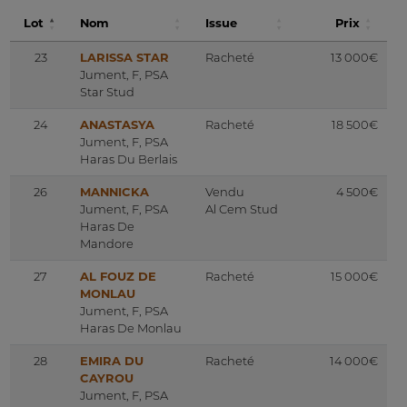
Lot
Nom
Issue
Prix
23
LARISSA STAR
Racheté
13 000€
Jument, F, PSA
Star Stud
24
ANASTASYA
Racheté
18 500€
Jument, F, PSA
Haras Du Berlais
26
MANNICKA
Vendu
4 500€
Jument, F, PSA
Al Cem Stud
Haras De
Mandore
27
AL FOUZ DE
Racheté
15 000€
MONLAU
Jument, F, PSA
Haras De Monlau
28
EMIRA DU
Racheté
14 000€
CAYROU
Jument, F, PSA