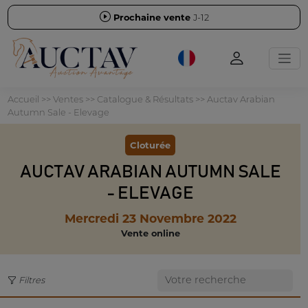
Prochaine vente
J-12
Accueil
>>
Ventes
>>
Catalogue & Résultats
>>
Auctav Arabian
Autumn Sale - Elevage
Cloturée
AUCTAV ARABIAN AUTUMN SALE
- ELEVAGE
Mercredi 23 Novembre 2022
Vente online
Filtres