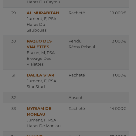
Haras Du Cayrou
29
AL MURABITAH
Racheté
19 000€
Jument, F, PSA
Haras Du
Saubouas
30
PAQUO DES
Vendu
3 000€
VIALETTES
Rémy Reboul
Etalon, M, PSA
Elevage Des
Vialettes
31
DALILA STAR
Racheté
11 000€
Jument, F, PSA
Star Stud
32
Absent
33
MYRIAM DE
Racheté
14 000€
MONLAU
Jument, F, PSA
Haras De Monlau