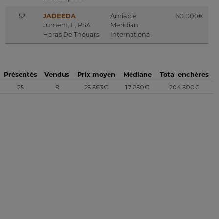
52
JADEEDA
Amiable
60 000€
Jument, F, PSA
Meridian
Haras De Thouars
International
Présentés
Vendus
Prix moyen
Médiane
Total enchères
25
8
25 563€
17 250€
204 500€