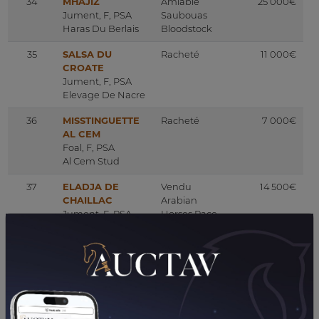
34
MHAJIZ
Amiable
25 000€
Jument, F, PSA
Saubouas
Haras Du Berlais
Bloodstock
35
SALSA DU
Racheté
11 000€
CROATE
Jument, F, PSA
Elevage De Nacre
36
MISSTINGUETTE
Racheté
7 000€
AL CEM
Foal, F, PSA
Al Cem Stud
37
ELADJA DE
Vendu
14 500€
CHAILLAC
Arabian
Jument, F, PSA
Horses Race
Elevage De
Chaillac
38
NEIGE AL
Amiable
75 000€
MAURY
Saubouas
Jument, F, PSA
Bloodstock
Haras De Thouars