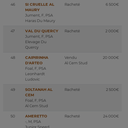
46
SI CRUELLE AL
Racheté
6 500€
MAURY
Jument, F, PSA
Haras Du Maury
47
VAL DU QUERCY
Racheté
2 000€
Jument, F, PSA
Elevage Du
Quercy
48
CAIPIRINHA
Vendu
20 000€
D'ARTEO
Al Cem Stud
Foal, F, PSA
Leonhardt
Ludovic
49
SOLTANAH AL
Racheté
2 500€
CEM
Foal, F, PSA
Al Cem Stud
50
AMERETTO
Racheté
24 000€
-, M, PSA
Junior Speed