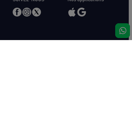
Nous rencontrer
Haras de Bois Roussel
61500 Bursard
France
Ventes
Auctav
Catalogue & Résultats
Qui sommes-nous ?
Inscriptions
L'équipe
Comment acheter
Kit Media
Comment vendre
Contact
Actualités
FAQ
Succès
Haras de Bois Roussel
Complexe de ventes