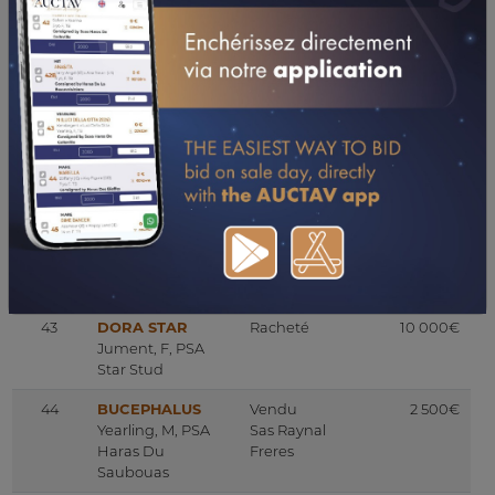
39
Absent
40
PRINCESSE DU
Racheté
8 000€
CONNORS
Jument, F, PSA
Al Cem Stud
41
AL AZEEZA
Racheté
25 000€
Jument, F, PSA
Haras De Thouars
42
RAKBA
Racheté
9 000€
Jument, F, PSA
Haras Du Cayrou
43
DORA STAR
Racheté
10 000€
Jument, F, PSA
Star Stud
44
BUCEPHALUS
Vendu
2 500€
Yearling, M, PSA
Sas Raynal
Haras Du
Freres
Saubouas