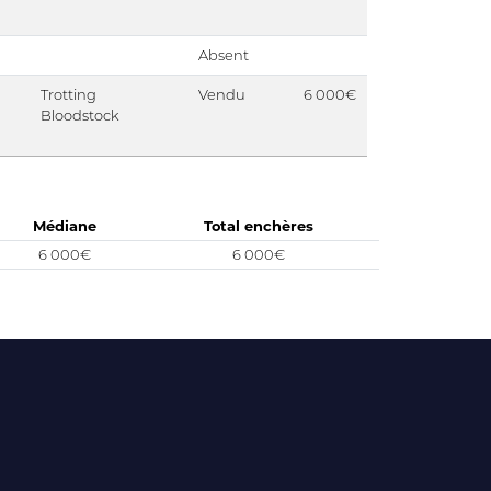
Absent
Trotting
Vendu
6 000€
Bloodstock
Médiane
Total enchères
6 000€
6 000€