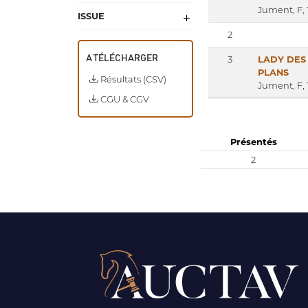
Jument, F, 
ISSUE
2
3
LADY DES
A TÉLÉCHARGER
PLANS
Résultats (CSV)
Jument, F, 
CGU & CGV
Présentés
2