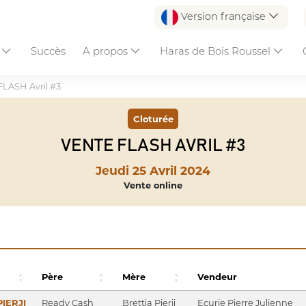
Version française
s
Succès
A propos
Haras de Bois Roussel
FLASH Avril #3
Cloturée
VENTE FLASH AVRIL #3
Jeudi 25 Avril 2024
Vente online
Père
Mère
Vendeur
PIERJI
Ready Cash
Brettia Pierji
Ecurie Pierre Julienne