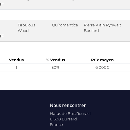
TF
Fabulous
Quiromantica
Pierre Alain Rynwalt
Wood
Boulard
TF
Vendus
% Vendus
Prix moyen
1
50%
6 000€
Nous rencontrer
Haras de Bois Roussel
61500 Bursard
France