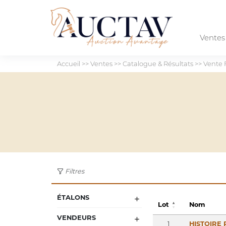
Vente
Accueil
>>
Ventes
>>
Catalogue & Résultats
>>
Vente 
Filtres
ÉTALONS
Lot
Nom
VENDEURS
1
HISTOIRE 