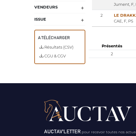
Jument, F,
VENDEURS
2
LE DRAK
ISSUE
CAE, F, PS
A TÉLÉCHARGER
Présentés
Résultats (CSV)
2
CGU & CGV
AUCTAV'LETTER
pour recevoir toutes nos actua