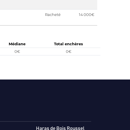
Racheté
14 000€
Médiane
Total enchères
0€
0€
Haras de Bois Roussel