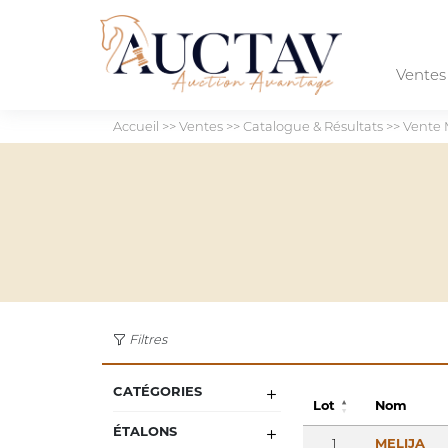
Vente
Accueil
>>
Ventes
>>
Catalogue & Résultats
>>
Vente 
Filtres
CATÉGORIES
Lot
Nom
ÉTALONS
1
MELIJA