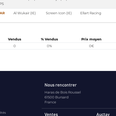
 PS
KAR
Al Wukair (IE)
Screen Icon (IE)
Ellart Racing
Vendus
% Vendus
Prix moyen
0
0%
0€
Nous rencontrer
Haras de Bois Roussel
61500 Bursard
France
lités
Ventes
Auctav