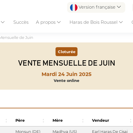
Version française
s
Succès
A propos
Haras de Bois Roussel
Mensuelle de Juin
Cloturée
VENTE MENSUELLE DE JUIN
Mardi 24 Juin 2025
Vente online
Père
Mère
Vendeur
Monsun (DE)
Madhya (US)
Earl Haras De Cisai