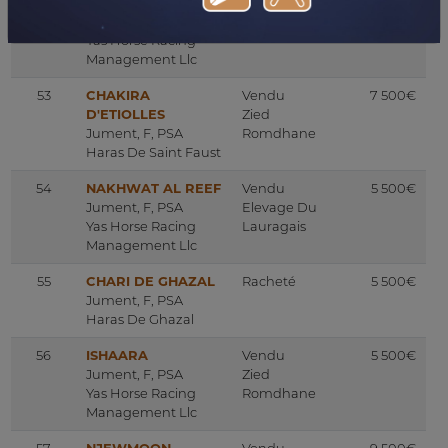
52
SAKEEBA
Vendu
5 500€
Jument, F, PSA
Guy Cherel
Yas Horse Racing
Management Llc
53
CHAKIRA
Vendu
7 500€
D'ETIOLLES
Zied
Jument, F, PSA
Romdhane
Haras De Saint Faust
54
NAKHWAT AL REEF
Vendu
5 500€
Jument, F, PSA
Elevage Du
Yas Horse Racing
Lauragais
Management Llc
55
CHARI DE GHAZAL
Racheté
5 500€
Jument, F, PSA
Haras De Ghazal
56
ISHAARA
Vendu
5 500€
Jument, F, PSA
Zied
Yas Horse Racing
Romdhane
Management Llc