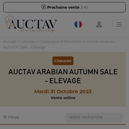
Prochaine vente
J-10
Accueil
>>
Ventes
>>
Catalogue & Résultats
>>
Auctav Arabian
Autumn Sale - Elevage
Cloturée
AUCTAV ARABIAN AUTUMN SALE
- ELEVAGE
Mardi 31 Octobre 2023
Vente online
Filtres