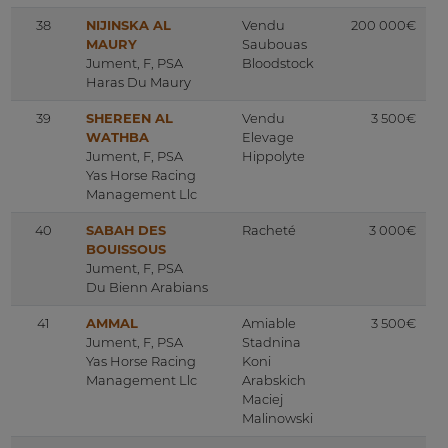
38
NIJINSKA AL
Vendu
200 000€
MAURY
Saubouas
Jument, F, PSA
Bloodstock
Haras Du Maury
39
SHEREEN AL
Vendu
3 500€
WATHBA
Elevage
Jument, F, PSA
Hippolyte
Yas Horse Racing
Management Llc
40
SABAH DES
Racheté
3 000€
BOUISSOUS
Jument, F, PSA
Du Bienn Arabians
41
AMMAL
Amiable
3 500€
Jument, F, PSA
Stadnina
Yas Horse Racing
Koni
Management Llc
Arabskich
Maciej
Malinowski