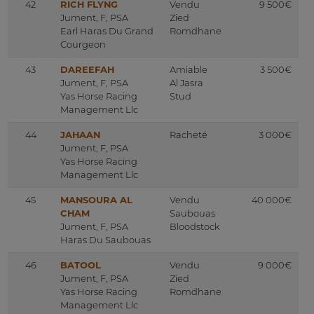
42
RICH FLYNG
Vendu
9 500€
Jument, F, PSA
Zied
Earl Haras Du Grand
Romdhane
Courgeon
43
DAREEFAH
Amiable
3 500€
Jument, F, PSA
Al Jasra
Yas Horse Racing
Stud
Management Llc
44
JAHAAN
Racheté
3 000€
Jument, F, PSA
Yas Horse Racing
Management Llc
45
MANSOURA AL
Vendu
40 000€
CHAM
Saubouas
Jument, F, PSA
Bloodstock
Haras Du Saubouas
46
BATOOL
Vendu
9 000€
Jument, F, PSA
Zied
Yas Horse Racing
Romdhane
Management Llc