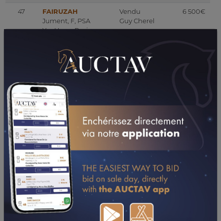
47
FAIRUZAH
Vendu
6 500€
Jument, F, PSA
Guy Cherel
Yas Horse Racing
Management Llc
48
UM ELHADAB
Vendu
11 000€
Jument, F, PSA
Zied
Al Shahania Stud
Romdhane
49
MANGANITE AL
Racheté
14 000€
MAURY
Jument, F, PSA
Haras Du Maury
50
HIJRAH
Vendu
4 500€
Jument, F, PSA
Elevage Du
Yas Horse Racing
Lauragais
Management Llc
51
DJELDORA
Racheté
15 000€
Jument, F, PSA
Al Cem Stud