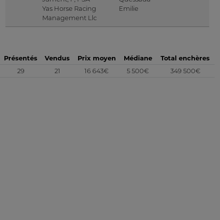
Yas Horse Racing
Emilie
Management Llc
Présentés
Vendus
Prix moyen
Médiane
Total enchères
29
21
16 643€
5 500€
349 500€