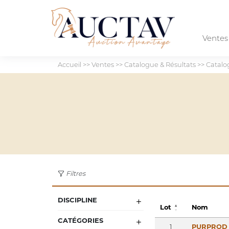
Vente
Accueil
>>
Ventes
>>
Catalogue & Résultats
>>
Catalo
Filtres
DISCIPLINE
Lot
Nom
CATÉGORIES
1
PURPROD 