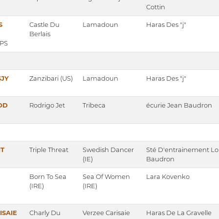
Cottin
S
Castle Du
Lamadoun
Haras Des "j"
Berlais
 PS
SJY
Zanzibari (US)
Lamadoun
Haras Des "j"
OD
Rodrigo Jet
Tribeca
écurie Jean Baudron
IT
Triple Threat
Swedish Dancer
Sté D'entrainement Lo
(IE)
Baudron
Born To Sea
Sea Of Women
Lara Kovenko
(IRE)
(IRE)
ISAIE
Charly Du
Verzee Carisaie
Haras De La Gravelle