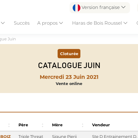
Version française
s
Succès
A propos
Haras de Bois Roussel
gue Juin
Cloturée
CATALOGUE JUIN
Mercredi 23 Juin 2021
Vente online
Père
Mère
Vendeur
BOIZ
Triple Threat
Sigune Pierji
Ste D Entrainement D.