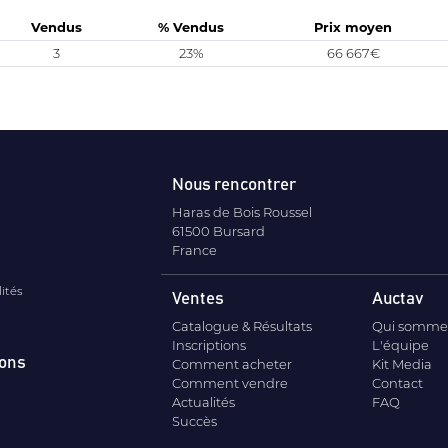
Vendus
% Vendus
Prix moyen
3
23%
66 667€
Nous rencontrer
Haras de Bois Roussel
61500 Bursard
France
lités
Ventes
Auctav
Catalogue & Résultats
Qui somme
Inscriptions
L'équipe
ions
Comment acheter
Kit Media
Comment vendre
Contact
Actualités
FAQ
Succès