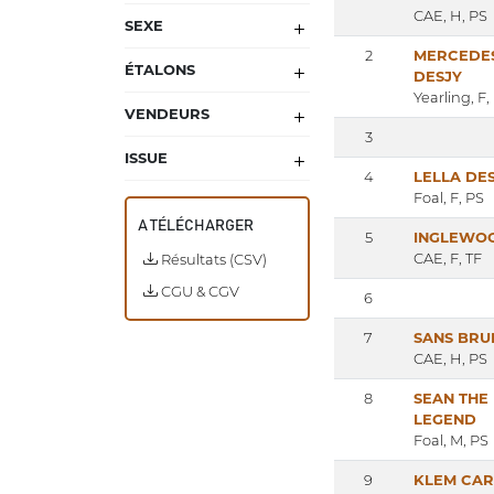
CAE, H, PS
SEXE
2
MERCEDE
ÉTALONS
DESJY
Yearling, F,
VENDEURS
3
ISSUE
4
LELLA DE
Foal, F, PS
A TÉLÉCHARGER
5
INGLEWO
CAE, F, TF
Résultats (CSV)
CGU & CGV
6
7
SANS BRU
CAE, H, PS
8
SEAN THE
LEGEND
Foal, M, PS
9
KLEM CAR