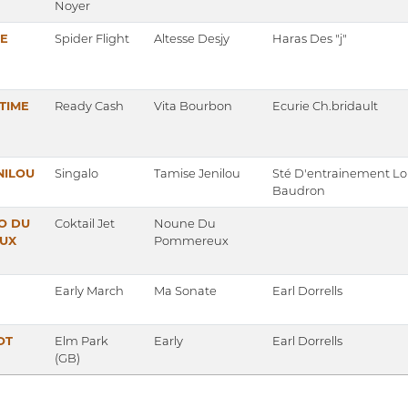
Noyer
E
Spider Flight
Altesse Desjy
Haras Des "j"
 TIME
Ready Cash
Vita Bourbon
Ecurie Ch.bridault
ENILOU
Singalo
Tamise Jenilou
Sté D'entrainement Lo
Baudron
NO DU
Coktail Jet
Noune Du
UX
Pommereux
Early March
Ma Sonate
Earl Dorrells
OT
Elm Park
Early
Earl Dorrells
(GB)