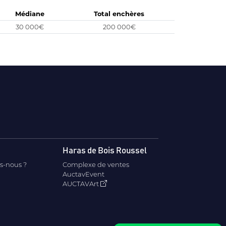
Médiane
Total enchères
30 000€
200 000€
Haras de Bois Roussel
s-nous ?
Complexe de ventes
AuctavEvent
AUCTAVArt