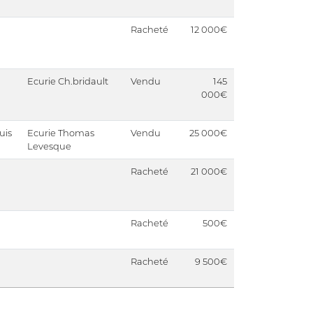
Racheté
12 000€
Ecurie Ch.bridault
Vendu
145
000€
uis
Ecurie Thomas
Vendu
25 000€
Levesque
Racheté
21 000€
Racheté
500€
Racheté
9 500€