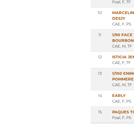
Foal, F, TF
10
MARCELIN
DESJY
CAE, F, PS
11
1/90 FACE
BOURBON
CAE, M, TF
12
ISTICIA J
CAE, F, TF
13
1/100 ENI
POMMERE
CAE, M, TF
14
EARLY
CAE, F, PS
15
PAQUES T
Foal, F, PS