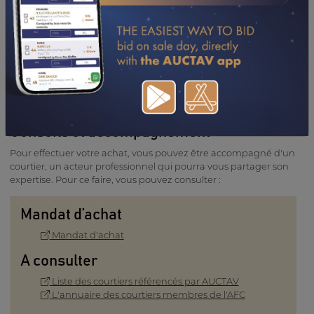
email de confirmation vous est envoyé. Vous disposez de 8
jours pour apporter toutes les informations relatives à l'achat et
procéder au paiement (voir les conditions générales de vente).
Notre équipe reste à votre écoute pour vous accompagner et
répondre à vos questions.
Contacter l'équipe
Conseils et accompagnement
Pour effectuer votre achat, vous pouvez être accompagné d'un
courtier, un acteur professionnel qui pourra vous partager son
expertise. Pour ce faire, vous pouvez consulter :
Mandat d’achat
Mandat d'achat
A consulter
Liste des courtiers référencés par AUCTAV
L'annuaire des courtiers membres de l'AFC