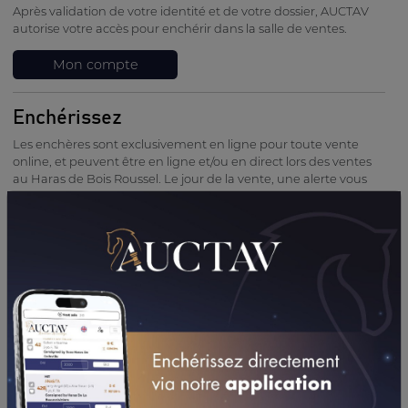
Après validation de votre identité et de votre dossier, AUCTAV
autorise votre accès pour enchérir dans la salle de ventes.
Mon compte
Enchérissez
Les enchères sont exclusivement en ligne pour toute vente
online, et peuvent être en ligne et/ou en direct lors des ventes
au Haras de Bois Roussel. Le jour de la vente, une alerte vous
informe du début de la vacation et vous pouvez entrer dans la
salle de vente online conçue exclusivement pour vos enchères.
Durant le temps de la vente, toutes vos enchères sont
anonymes et vous pouvez voir en temps réel si vous avez la
main. Vous pouvez remettre des enchères à votre convenance
dans le temps imparti. Une fois la vente clôturée, votre nom
apparaît sur la liste des résultats, sauf contre-indication de votre
part.
Payez
Félicitations pour votre acquisition ! Après l'adjudication, un