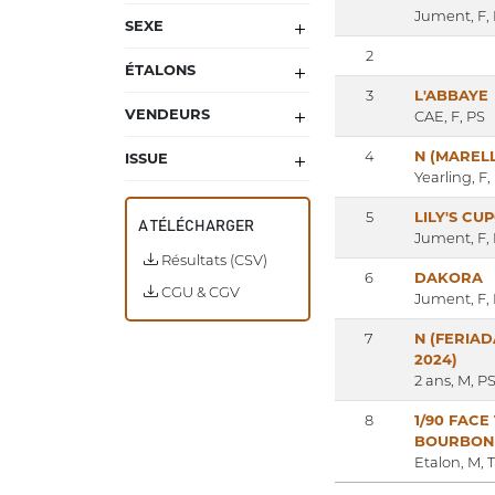
Jument, F,
SEXE
2
ÉTALONS
3
L'ABBAYE
VENDEURS
CAE, F, PS
4
N (MARELL
ISSUE
Yearling, F,
5
LILY'S CU
A TÉLÉCHARGER
Jument, F,
Résultats (CSV)
6
DAKORA
CGU & CGV
Jument, F,
7
N (FERIA
2024)
2 ans, M, P
8
1/90 FACE
BOURBON
Etalon, M, 