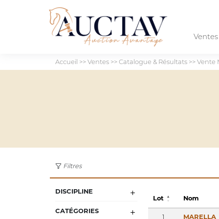
Vente
Accueil
>>
Ventes
>>
Catalogue & Résultats
>>
Vente 
Filtres
DISCIPLINE
Lot
Nom
CATÉGORIES
1
MARELLA