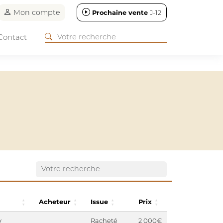
Mon compte
Prochaine vente
J-12
Contact
Acheteur
Issue
Prix
y
Racheté
2 000€