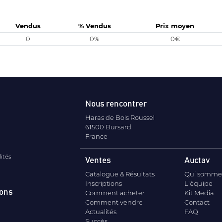
Vendus
% Vendus
Prix moyen
0
0%
0€
Nous rencontrer
Haras de Bois Roussel
61500 Bursard
France
lités
Ventes
Auctav
Catalogue & Résultats
Qui somme
Inscriptions
L'équipe
ions
Comment acheter
Kit Media
Comment vendre
Contact
Actualités
FAQ
Succès