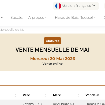
Version française
s
Succès
A propos
Haras de Bois Roussel
Mensuelle de Mai
Cloturée
VENTE MENSUELLE DE MAI
Mercredi 20 Mai 2026
Vente online
Père
Mère
Vendeur
Zoffany (IRE)
Key Figure (GB)
Haras De Sa