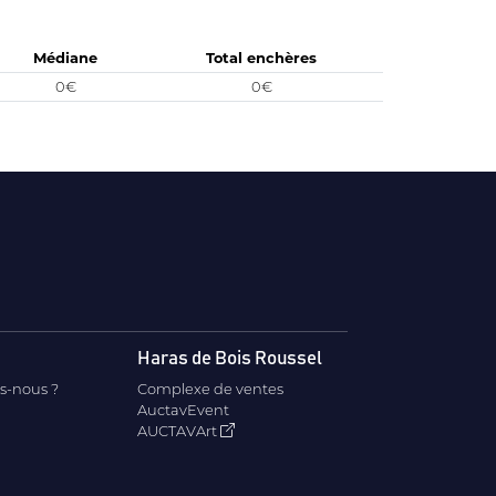
Médiane
Total enchères
0€
0€
Haras de Bois Roussel
s-nous ?
Complexe de ventes
AuctavEvent
AUCTAVArt