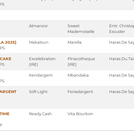
 PS
Almanzor
Sweet
Entr. Christ
Mademoiselle
Escuder
A 2025)
Makaloun
Marella
Haras De Sa
 PS
PCAKE
Excelebration
Pinacotheque
Haras Du Tail
 PS
(IRE)
(IRE)
Kendargent
Mbandaka
Haras De Sa
 PS
DARGENT
Soft Light
Feriadargent
Haras De Sa
S
 TIME
Ready Cash
Vita Bourbon
TF