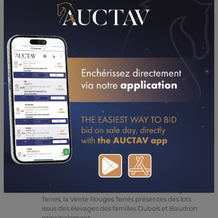
inspecter vos chevaux, vous accompagner dans la réalisation
de ses photos et vidéos, la commercialisation marketing et
l’après-vente, l’équipe administrative et commerciale d’Auctav
est présente à vos côtés à chaque instant.
Découvrir l'équipe
Les ventes sur-mesure d’Auctav
Vente mensuelle
Organisées à plusieurs reprises dans l'année, ces
ventes permettent de présenter toutes sortes de
lots dans toutes les disciplines. Ce sont les ventes les
plus ouvertes du catalogue.
Vente Rouges Terres
Créée à l'initiative de Louis Baudron, éleveur,
propriétaire et entraîneur au Haras des Rouges
Terres, la Vente Rouges Terres présentes des lots
issus des élevages des familles Dubois et Baudron
principalement.