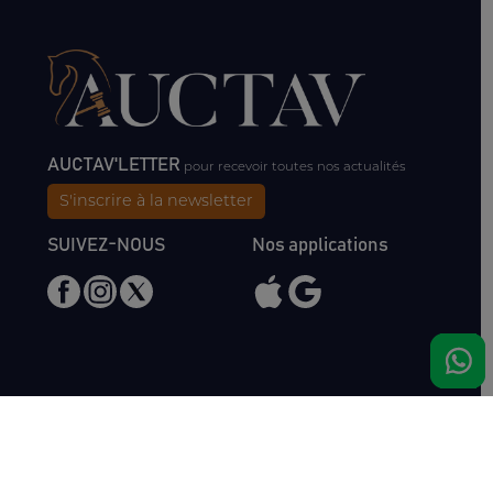
AUCTAV'LETTER
pour recevoir toutes nos actualités
S'inscrire à la newsletter
SUIVEZ-NOUS
Nos applications
Nous rencontrer
Haras de Bois Roussel
61500 Bursard