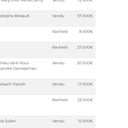
 Mary Pour Hervé Lamy
Vendu
12 000€
istophe Bridault
Vendu
37 000€
Racheté
8 000€
Racheté
27 000€
hieu Varin Pour
Vendu
20 000€
exandre Decoopman
rbach Patrick
Vendu
17 000€
Racheté
23 000€
is Julien
Vendu
15 000€