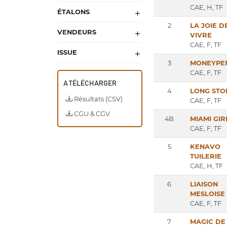
CAE, H, TF
ÉTALONS
2
LA JOIE D
VENDEURS
VIVRE
CAE, F, TF
ISSUE
3
MONEYPE
CAE, F, TF
A TÉLÉCHARGER
4
LONG STO
Résultats (CSV)
CAE, F, TF
CGU & CGV
4B
MIAMI GIR
CAE, F, TF
5
KENAVO
TUILERIE
CAE, H, TF
6
LIAISON
MESLOISE
CAE, F, TF
7
MAGIC DE