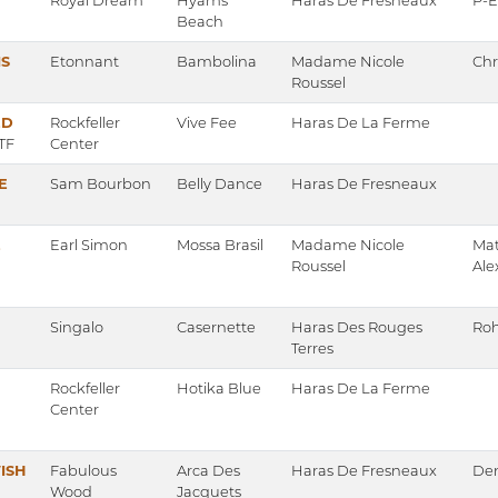
Royal Dream
Hyams
Haras De Fresneaux
P-E
Beach
S
Etonnant
Bambolina
Madame Nicole
Chr
Roussel
ED
Rockfeller
Vive Fee
Haras De La Ferme
TF
Center
E
Sam Bourbon
Belly Dance
Haras De Fresneaux
E
Earl Simon
Mossa Brasil
Madame Nicole
Mat
Roussel
Al
Singalo
Casernette
Haras Des Rouges
Roh
Terres
Rockfeller
Hotika Blue
Haras De La Ferme
Center
ISH
Fabulous
Arca Des
Haras De Fresneaux
Den
Wood
Jacquets