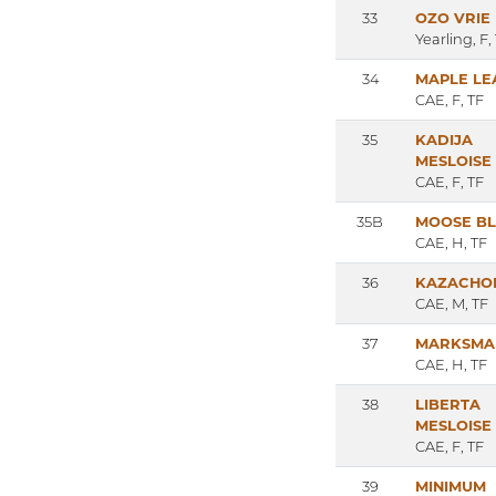
33
OZO VRIE
Yearling, F,
34
MAPLE LE
CAE, F, TF
35
KADIJA
MESLOISE
CAE, F, TF
35B
MOOSE B
CAE, H, TF
36
KAZACHO
CAE, M, TF
37
MARKSMA
CAE, H, TF
38
LIBERTA
MESLOISE
CAE, F, TF
39
MINIMUM