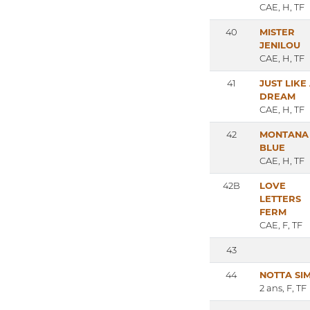
CAE, H, TF
40
MISTER
JENILOU
CAE, H, TF
41
JUST LIKE
DREAM
CAE, H, TF
42
MONTANA
BLUE
CAE, H, TF
42B
LOVE
LETTERS
FERM
CAE, F, TF
43
44
NOTTA SI
2 ans, F, TF