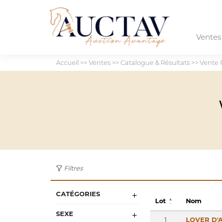
Vente
Accueil
>>
Ventes
>>
Catalogue & Résultats
>>
Vente 
Filtres
CATÉGORIES
Lot
Nom
SEXE
1
LOVER D'