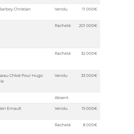
Barbey Christian
Vendu
11 000€
Racheté
201 000€
Racheté
32 000€
seau Chloé Pour Hugo
Vendu
33 000€
ie
Absent
ien Ernault
Vendu
15 000€
Racheté
8 000€