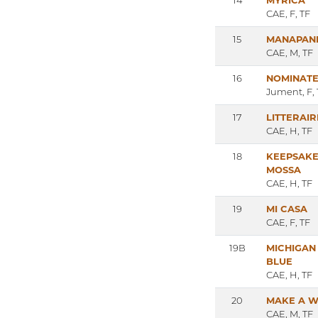
14
MYRICA
CAE, F, TF
15
MANAPANI
CAE, M, TF
16
NOMINAT
Jument, F, 
17
LITTERAIR
CAE, H, TF
18
KEEPSAK
MOSSA
CAE, H, TF
19
MI CASA
CAE, F, TF
19B
MICHIGAN
BLUE
CAE, H, TF
20
MAKE A W
CAE, M, TF