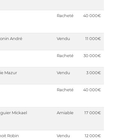
Racheté
40 000€
onin André
Vendu
11 000€
Racheté
30 000€
ie Mazur
Vendu
3 000€
Racheté
40 000€
nguier Mickael
Amiable
17 000€
oit Robin
Vendu
12 000€