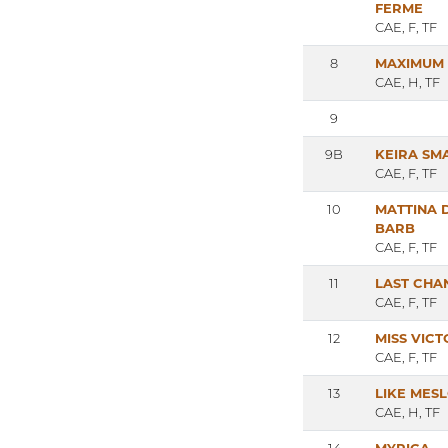
FERME
CAE, F, TF
8
MAXIMUM
CAE, H, TF
9
9B
KEIRA SM
CAE, F, TF
10
MATTINA 
BARB
CAE, F, TF
11
LAST CHA
CAE, F, TF
12
MISS VIC
CAE, F, TF
13
LIKE MESL
CAE, H, TF