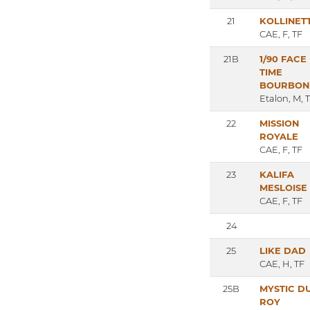
21
KOLLINET
CAE, F, TF
21B
1/90 FACE
TIME
BOURBON
Etalon, M, 
22
MISSION
ROYALE
CAE, F, TF
23
KALIFA
MESLOISE
CAE, F, TF
24
25
LIKE DAD
CAE, H, TF
25B
MYSTIC D
ROY