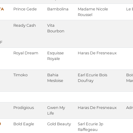
TA
Prince Gede
Bambolina
Madame Nicole
Le 
Roussel
Ready Cash
Vita
Bourbon
TF
Royal Dream
Esquisse
Haras De Fresneaux
Royale
Timoko
Bahia
Earl Ecurie Bois
Boi
Mesloise
Doufray
Mar
Prodigious
Gwen My
Haras De Fresneaux
Adr
Life
U
Bold Eagle
Gold Beauty
Sarl Ecurie Jp
Raffegeau