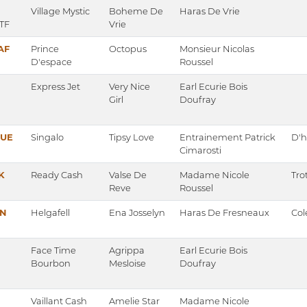
Village Mystic
Boheme De
Haras De Vrie
 TF
Vrie
AF
Prince
Octopus
Monsieur Nicolas
D'espace
Roussel
Express Jet
Very Nice
Earl Ecurie Bois
Girl
Doufray
LUE
Singalo
Tipsy Love
Entrainement Patrick
D'h
Cimarosti
K
Ready Cash
Valse De
Madame Nicole
Tro
Reve
Roussel
N
Helgafell
Ena Josselyn
Haras De Fresneaux
Col
Face Time
Agrippa
Earl Ecurie Bois
Bourbon
Mesloise
Doufray
Vaillant Cash
Amelie Star
Madame Nicole