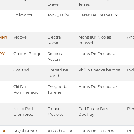
D'ave
Terres
E
Follow You
Top Quality
Haras De Fresneaux
NNY
Vigove
Electra
Monsieur Nicolas
Ant
Rocket
Roussel
RY
Golden Bridge
Serious
Haras De Fresneaux
Action
L
Gotland
Grenadine
Phillip Coeckelberghs
Lyd
Island
Clif Du
Drogheda
Haras De Fresneaux
Pommereux
Tuilerie
Ni Ho Ped
Extase
Earl Ecurie Bois
Pli
D'ombree
Mesloise
Doufray
 LA
Royal Dream
Akkad De La
Haras De La Ferme
Ben