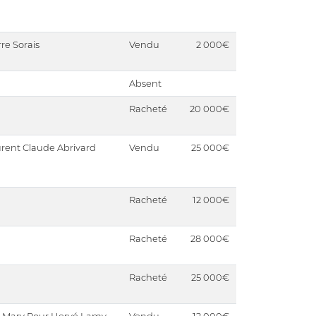
rre Sorais
Vendu
2 000€
Absent
Racheté
20 000€
rent Claude Abrivard
Vendu
25 000€
Racheté
12 000€
Racheté
28 000€
Racheté
25 000€