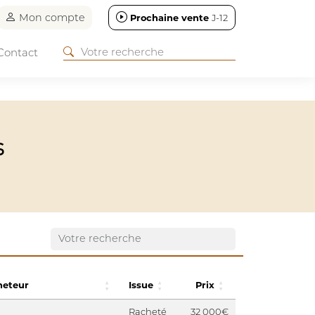
Mon compte
Prochaine vente
J-12
Contact
S
heteur
Issue
Prix
Racheté
32 000€