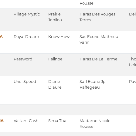
Roussel
Village Mystic
Prairie
Haras Des Rouges
Deb
Jenilou
Terres
 A
Royal Dream
Know How
Sas Ecurie Matthieu
Varin
Password
Falinoe
Haras De La Ferme
Tho
Lef
Uriel Speed
Diane
Sarl Ecurie Jp
Pav
D'aure
Raffegeau
MA
Vaillant Cash
Sima Thai
Madame Nicole
Roussel