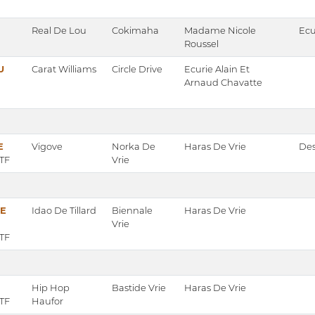
Real De Lou
Cokimaha
Madame Nicole
Ecu
Roussel
U
Carat Williams
Circle Drive
Ecurie Alain Et
Arnaud Chavatte
E
Vigove
Norka De
Haras De Vrie
Des
 TF
Vrie
E
Idao De Tillard
Biennale
Haras De Vrie
Vrie
 TF
Hip Hop
Bastide Vrie
Haras De Vrie
 TF
Haufor