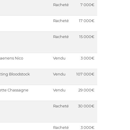
Racheté
7 000€
Racheté
17 000€
Racheté
15 000€
aenens Nico
Vendu
3 000€
tting Bloodstock
Vendu
107 000€
ette Chassagne
Vendu
29 000€
Racheté
30 000€
Racheté
3 000€