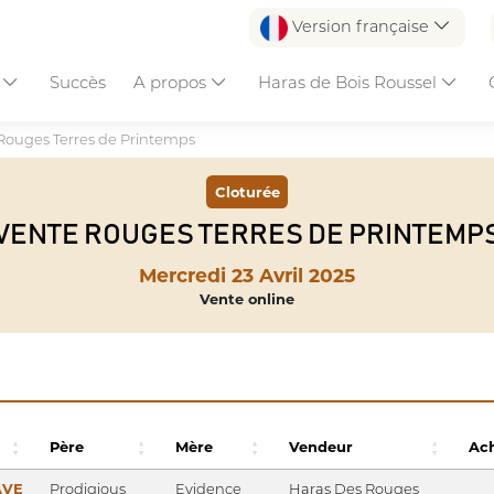
Version française
s
Succès
A propos
Haras de Bois Roussel
Rouges Terres de Printemps
Cloturée
VENTE ROUGES TERRES DE PRINTEMP
Mercredi 23 Avril 2025
Vente online
Père
Mère
Vendeur
Ac
AVE
Prodigious
Evidence
Haras Des Rouges