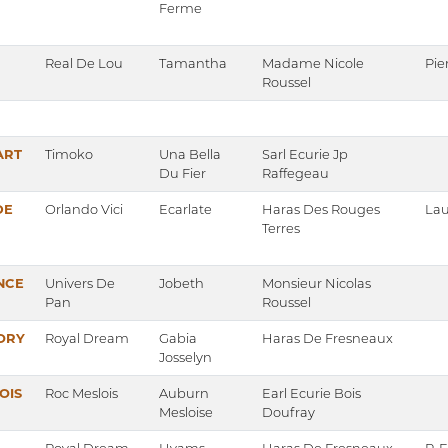
Ferme
Real De Lou
Tamantha
Madame Nicole
Pie
Roussel
ART
Timoko
Una Bella
Sarl Ecurie Jp
Du Fier
Raffegeau
DE
Orlando Vici
Ecarlate
Haras Des Rouges
Lau
Terres
NCE
Univers De
Jobeth
Monsieur Nicolas
Pan
Roussel
TORY
Royal Dream
Gabia
Haras De Fresneaux
Josselyn
OIS
Roc Meslois
Auburn
Earl Ecurie Bois
Mesloise
Doufray