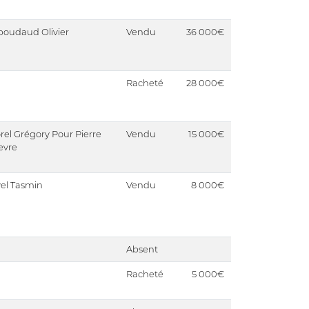
oudaud Olivier
Vendu
36 000€
Racheté
28 000€
rel Grégory Pour Pierre
Vendu
15 000€
evre
el Tasmin
Vendu
8 000€
Absent
Racheté
5 000€