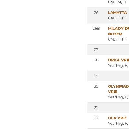
CAE, M, TF
26
LAMATTA
CAE, F, TF
26B
MILADY D
NOYER
CAE, F, TF
27
28
ORKA VRI
Yearling, F,
29
30
OLYMPIAD
VRIE
Yearling, F,
31
32
OLA VRIE
Yearling, F,