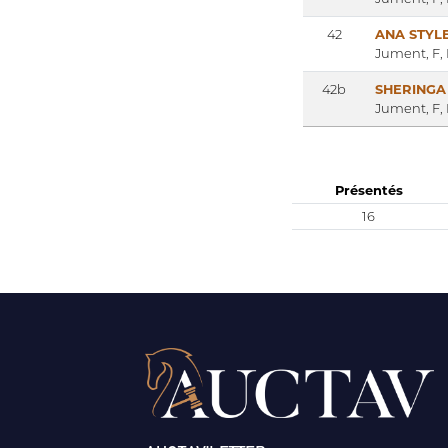
42
ANA STYL
Jument, F,
42b
SHERINGA
Jument, F,
Présentés
16