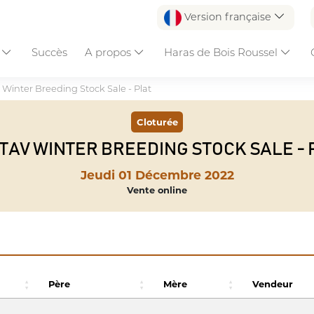
Version française
s
Succès
A propos
Haras de Bois Roussel
 Winter Breeding Stock Sale - Plat
Cloturée
TAV WINTER BREEDING STOCK SALE - 
Jeudi 01 Décembre 2022
Vente online
Père
Mère
Vendeur