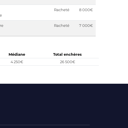
Racheté
8 000€
e
re
Racheté
7 000€
Médiane
Total enchères
4 250€
26 500€