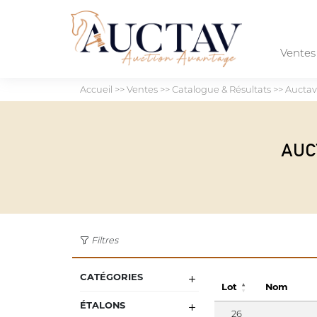
Vente
Accueil
>>
Ventes
>>
Catalogue & Résultats
>>
Auctav
AUC
Filtres
CATÉGORIES
Lot
Nom
ÉTALONS
26