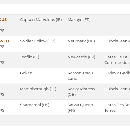
OUS
Captain Marvelous (IE)
Makaye (FR)
 PS
OWED
Soldier Hollow (GB)
Neumark (DE)
Dubois Jean-
 PS
Teofilo (IE)
Newcastle (FR)
Haras De La
 PS
Commanderi
Goken
Reason Traou
Ludovic Gadb
Land
S
Martinborough (JP)
Rocky Mistress
Dubois Jean-
 PS
(GB)
Shamardal (US)
Satwa Queen
Haras Des R
 PS
(FR)
Terres