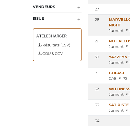
VENDEURS
27
ISSUE
28
MARVELL
NIGHT
Jument, F,
A TÉLÉCHARGER
29
NOT ALL
Résultats (CSV)
Jument, F,
CGU & CGV
30
YAZZEYNE
Jument, F,
31
GOFAST
CAE, F, PS
32
WITTINES
Jument, F,
33
SATIRISTE
Jument, F,
34