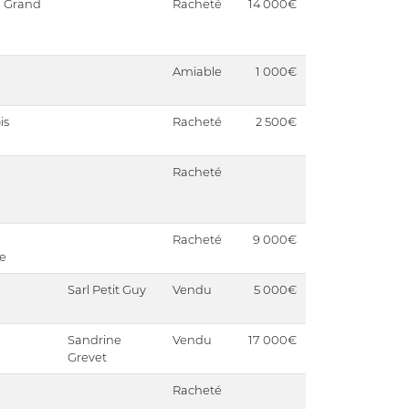
u Grand
Racheté
14 000€
Amiable
1 000€
is
Racheté
2 500€
Racheté
Racheté
9 000€
e
Sarl Petit Guy
Vendu
5 000€
Sandrine
Vendu
17 000€
Grevet
Racheté