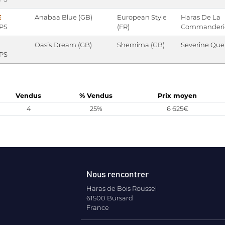
E
Anabaa Blue (GB)
European Style
Haras De La
 PS
(FR)
Commanderi
Oasis Dream (GB)
Shemima (GB)
Severine Que
 PS
Vendus
% Vendus
Prix moyen
4
25%
6 625€
Nous rencontrer
Haras de Bois Roussel
61500 Bursard
France