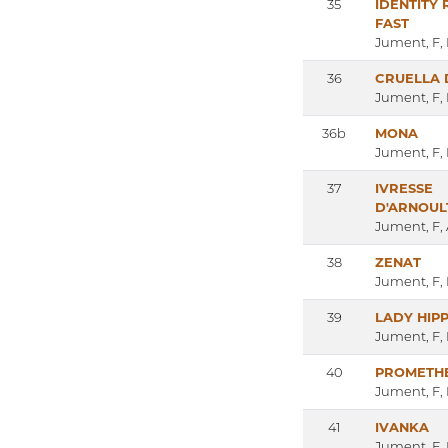
35
IDENTITY 
FAST
Jument, F,
36
CRUELLA 
Jument, F,
36b
MONA
Jument, F,
37
IVRESSE
D'ARNOUL
Jument, F,
38
ZENAT
Jument, F,
39
LADY HIP
Jument, F,
40
PROMETH
Jument, F,
41
IVANKA
Jument, F,