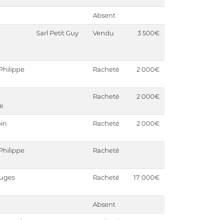
Absent
Sarl Petit Guy
Vendu
3 500€
Philippe
Racheté
2 000€
Racheté
2 000€
e
in
Racheté
2 000€
Philippe
Racheté
ouges
Racheté
17 000€
Absent