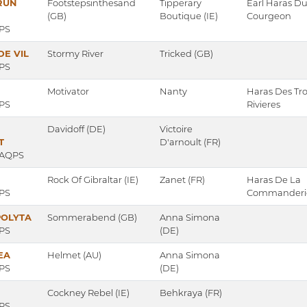
RUN
Footstepsinthesand
Tipperary
Earl Haras D
(GB)
Boutique (IE)
Courgeon
 PS
DE VIL
Stormy River
Tricked (GB)
 PS
Motivator
Nanty
Haras Des Tro
 PS
Rivieres
Davidoff (DE)
Victoire
T
D'arnoult (FR)
 AQPS
Rock Of Gibraltar (IE)
Zanet (FR)
Haras De La
 PS
Commanderi
POLYTA
Sommerabend (GB)
Anna Simona
 PS
(DE)
EA
Helmet (AU)
Anna Simona
 PS
(DE)
Cockney Rebel (IE)
Behkraya (FR)
 PS