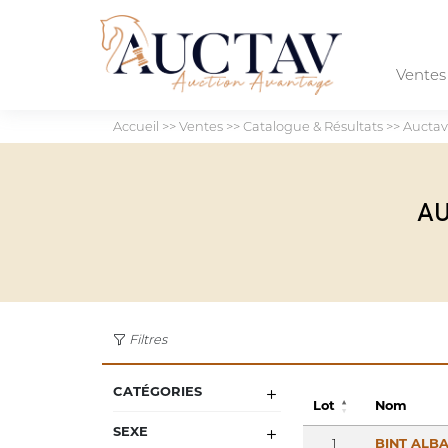
Vente
Accueil
>>
Ventes
>>
Catalogue & Résultats
>>
Auctav
AU
Filtres
CATÉGORIES
Lot
Nom
SEXE
1
BINT ALB