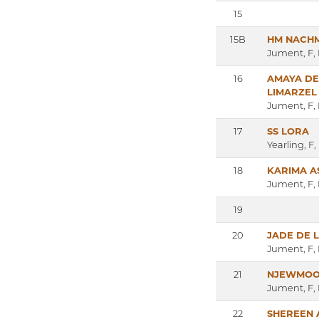
15
15B
HM NACH
Jument, F,
16
AMAYA DE
LIMARZEL
Jument, F,
17
SS LORA
Yearling, F
18
KARIMA A
Jument, F,
19
20
JADE DE 
Jument, F,
21
NJEWMO
Jument, F,
22
SHEREEN 