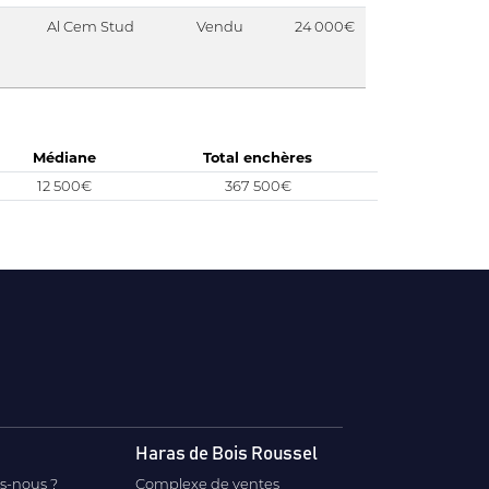
Al Cem Stud
Vendu
24 000€
Médiane
Total enchères
12 500€
367 500€
Haras de Bois Roussel
s-nous ?
Complexe de ventes