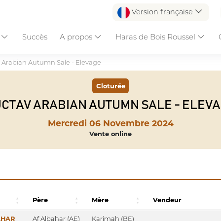
Version française
s
Succès
A propos
Haras de Bois Roussel
 Arabian Autumn Sale - Elevage
Cloturée
CTAV ARABIAN AUTUMN SALE - ELEV
Mercredi 06 Novembre 2024
Vente online
Père
Mère
Vendeur
AHAR
Af Albahar (AE)
Karimah (BE)