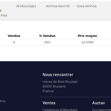
Al Mourtajez
Ainhoa Kermili
Scea Ainhoa
R
, PSA
Vendus
% Vendus
Prix moyen
8
28%
45 938€
Nous rencontrer
Haras de Bois Roussel
61500 Bursard
France
lités
Ventes
Auctav
Catalogue & Résultats
Qui somme