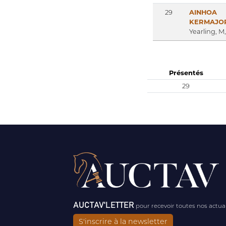
29
AINHOA
KERMAJO
Yearling, M
Présentés
29
AUCTAV'LETTER
pour recevoir toutes nos actua
S'inscrire à la newsletter