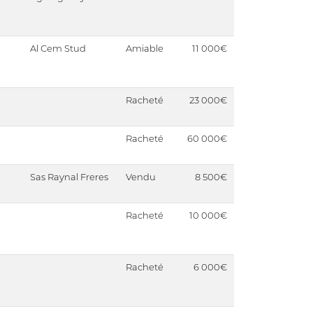
Al Cem Stud
Amiable
11 000€
Racheté
23 000€
Racheté
60 000€
Sas Raynal Freres
Vendu
8 500€
Racheté
10 000€
Racheté
6 000€