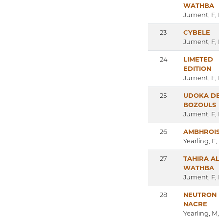
WATHBA
Jument, F,
23
CYBELE
Jument, F,
24
LIMETED
EDITION
Jument, F,
25
UDOKA D
BOZOULS
Jument, F,
26
AMBHROIS
Yearling, F
27
TAHIRA A
WATHBA
Jument, F,
28
NEUTRON
NACRE
Yearling, M