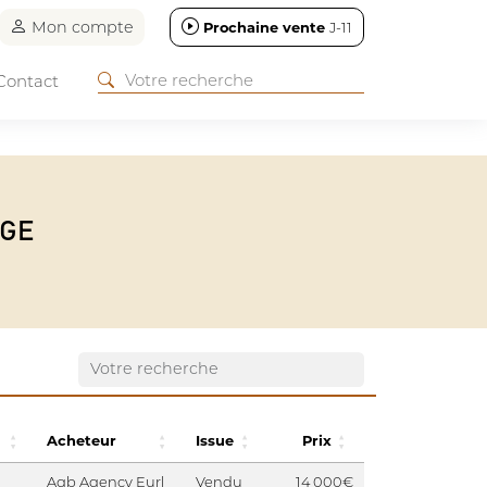
Mon compte
Prochaine vente
J-11
Contact
AGE
Acheteur
Issue
Prix
Agb Agency Eurl
Vendu
14 000€