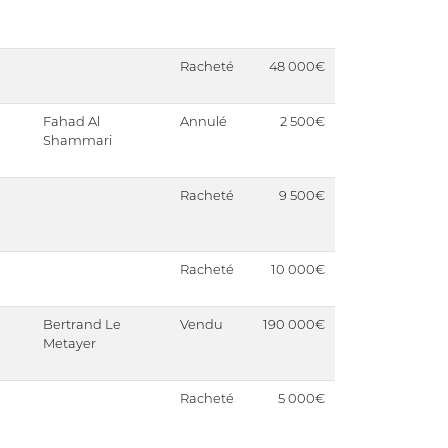
Racheté
48 000€
Fahad Al
Annulé
2 500€
Shammari
Racheté
9 500€
Racheté
10 000€
Bertrand Le
Vendu
190 000€
Metayer
Racheté
5 000€