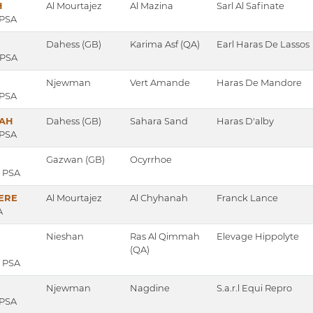
H
Al Mourtajez
Al Mazina
Sarl Al Safinate
 PSA
Dahess (GB)
Karima Asf (QA)
Earl Haras De Lassos
, PSA
Njewman
Vert Amande
Haras De Mandore
 PSA
AH
Dahess (GB)
Sahara Sand
Haras D'alby
 PSA
Gazwan (GB)
Ocyrrhoe
, PSA
VERE
Al Mourtajez
Al Chyhanah
Franck Lance
A
Nieshan
Ras Al Qimmah
Elevage Hippolyte
(QA)
, PSA
Njewman
Nagdine
S.a.r.l Equi Repro
 PSA