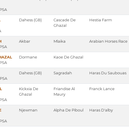
 PSA
L
Dahess (GB)
Cascade De
Hestia Farm
Ghazal
A
H
Akbar
Mlaika
Arabian Horses Race
 PSA
GHAZAL
Dormane
Kaoe De Ghazal
 PSA
Dahess (GB)
Sagradah
Haras Du Saubouas
, PSA
L
Kickxia De
Friandise Al
Franck Lance
Ghazal
Maury
 PSA
E
Njewman
Alpha De Piboul
Haras D'alby
 PSA