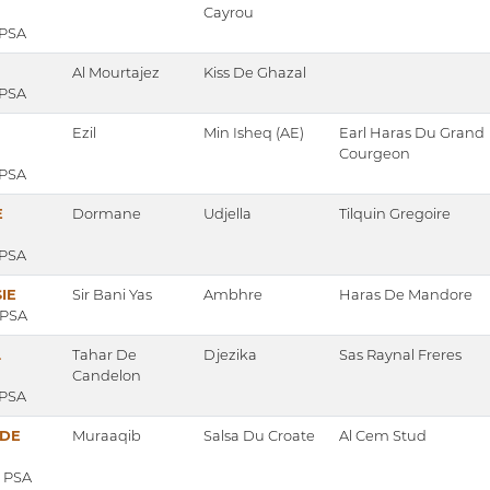
Cayrou
 PSA
Al Mourtajez
Kiss De Ghazal
 PSA
Ezil
Min Isheq (AE)
Earl Haras Du Grand
Courgeon
 PSA
E
Dormane
Udjella
Tilquin Gregoire
 PSA
IE
Sir Bani Yas
Ambhre
Haras De Mandore
, PSA
L
Tahar De
Djezika
Sas Raynal Freres
Candelon
 PSA
 DE
Muraaqib
Salsa Du Croate
Al Cem Stud
, PSA