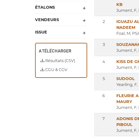
KB
ÉTALONS
Jument, F,
VENDEURS
2
IGUAZU A
NADEEM
ISSUE
Foal, M, PS
3
SOUZANA
Jument, F,
A TÉLÉCHARGER
Résultats (CSV)
4
KISS DE 
Jument, F,
CGU & CGV
5
SUDOOL
Yearling, F
6
FLEURIE A
MAURY
Jument, F,
7
ADONIS D
PIBOUL
Jument, F,