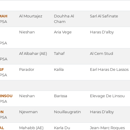
MAH
Al Mourtajez
Douhha Al
Sarl Al Safinate
 PSA
Cham
Nieshan
Aria Vege
Haras D'alby
 PSA
Af Albahar (AE)
Tahaf
Al Cem Stud
, PSA
SF
Parador
Kalila
Earl Haras De Lassos
 PSA
LINSOU
Nieshan
Barissa
Elevage De Linsou
 PSA
ON
Njewman
Nouillaugratin
Haras D'alby
 PSA
AL
Mahabb (AE)
Karla Du
Jean-Marc Roques