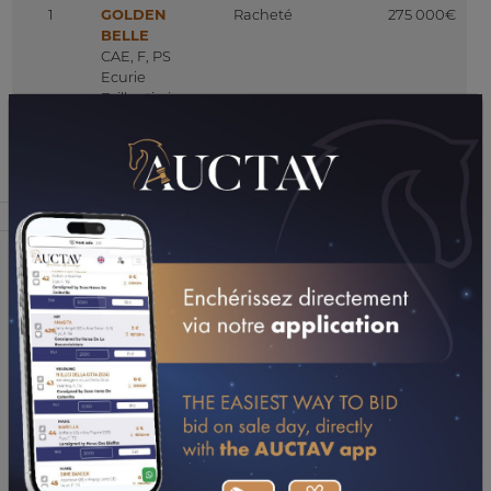
1
GOLDEN
Racheté
275 000€
BELLE
CAE, F, PS
Ecurie
Brillantissime
Présentés
Vendus
Prix moyen
Médiane
Total enchères
1
0
0€
0€
0€