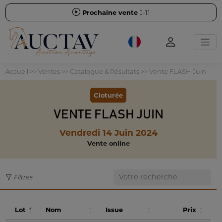
Prochaine vente
J-11
Accueil
>>
Ventes
>>
Catalogue & Résultats
>>
Vente FLASH Juin
Cloturée
VENTE FLASH JUIN
Vendredi 14 Juin 2024
Vente online
Filtres
Lot
Nom
Issue
Prix