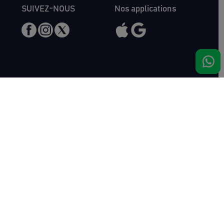
SUIVEZ-NOUS
Nos applications
Nous rencontrer
Haras de Bois Roussel
61500 Bursard
France
Ventes
Auctav
Catalogue & Résultats
Qui sommes-nous ?
Inscriptions
L'équipe
Comment acheter
Kit Media
Comment vendre
Contact
Actualités
FAQ
Succès
Haras de Bois Roussel