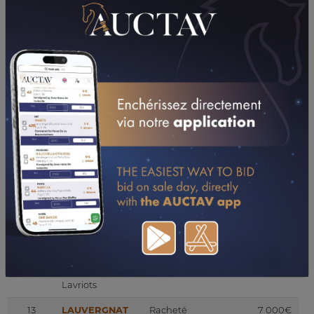
9
ALLONS A
Vendu
27 000€
VASSY
Jmc Bloodstock
Yearling, H, PS
Haras De Vassy
10
IT'S WIN
Vendu
33 000€
O'CLOCK
Nbb Racing
Yearling, H, PS
Jmc Bloodstock
11
LARGO
Racheté
3 000€
D'HARMONIE
Yearling, M, PS
Scea Harmonie
V
12
LAUGUSTO
Racheté
17 000€
Yearling, M,
AQPS
Elevage Des
Lavriots
13
LAUVERGNAT
Racheté
7 000€