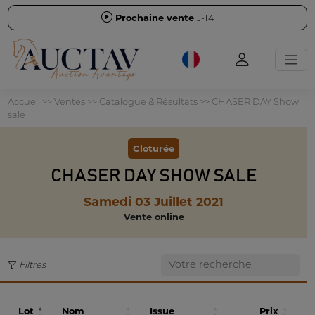
Prochaine vente
J-14
Accueil
>>
Ventes
>>
Catalogue & Résultats
>>
CHASER DAY Show
sale
Cloturée
CHASER DAY SHOW SALE
Samedi 03 Juillet 2021
Vente online
Filtres
Lot
Nom
Issue
Prix