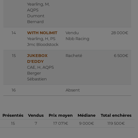
Yearling, M,
AQPS
Dumont
Bernard
14
WITH NOLIMIT
Vendu
28 000€
Yearling, H, PS
Nbb Racing
Jmc Bloodstock
15
JUKEBOX
Racheté
6 500€
D'EDDY
CAE, H, AQPS
Berger
Sébastien
16
Absent
Présentés
Vendus
Prix moyen
Médiane
Total enchères
15
7
17 071€
9 000€
119 500€