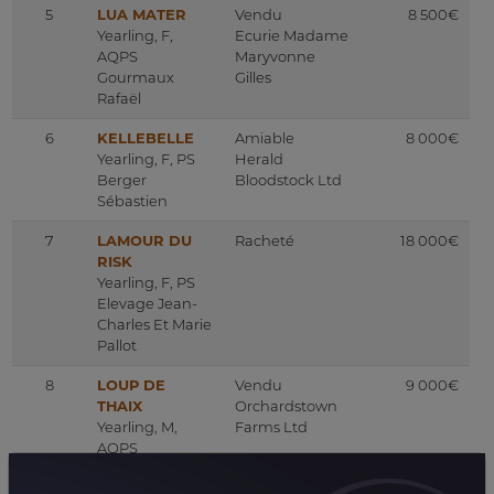
5
LUA MATER
Vendu
8 500€
Yearling, F,
Ecurie Madame
AQPS
Maryvonne
Gourmaux
Gilles
Rafaël
6
KELLEBELLE
Amiable
8 000€
Yearling, F, PS
Herald
Berger
Bloodstock Ltd
Sébastien
7
LAMOUR DU
Racheté
18 000€
RISK
Yearling, F, PS
Elevage Jean-
Charles Et Marie
Pallot
8
LOUP DE
Vendu
9 000€
THAIX
Orchardstown
Yearling, M,
Farms Ltd
AQPS
Les Ecuries
D'espigaou