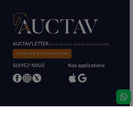
AUCTAV'LETTER
pour recevoir toutes nos actualités
S'inscrire à la newsletter
SUIVEZ-NOUS
Nos applications
Nous rencontrer
Haras de Bois Roussel
61500 Bursard