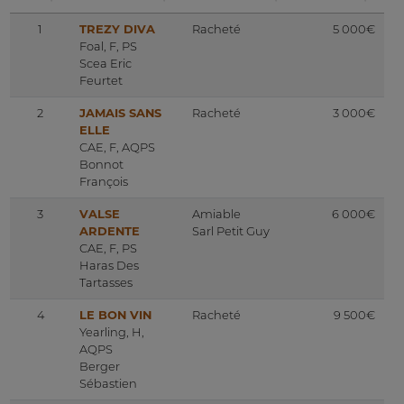
1
TREZY DIVA
Racheté
5 000€
Foal, F, PS
Scea Eric
Feurtet
2
JAMAIS SANS
Racheté
3 000€
ELLE
CAE, F, AQPS
Bonnot
François
3
VALSE
Amiable
6 000€
ARDENTE
Sarl Petit Guy
CAE, F, PS
Haras Des
Tartasses
4
LE BON VIN
Racheté
9 500€
Yearling, H,
AQPS
Berger
Sébastien