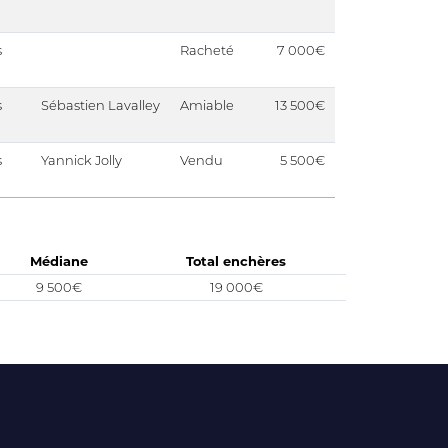
s
Racheté
7 000€
s
Sébastien Lavalley
Amiable
13 500€
s
Yannick Jolly
Vendu
5 500€
Médiane
Total enchères
9 500€
19 000€