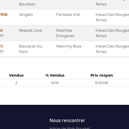
Bourbon
Terres
VRIE
Singalo
Fantasia Vrie
Haras Des Rouge
Terres
TA
Repeat Love
Netchka
Haras Des Rouge
TF
D'orgeres
Terres
YC
Baccarat Du
Mammy Blue
Haras Des Rouge
TF
Pont
Terres
Vendus
% Vendus
Prix moyen
2
50%
9 500€
Nous rencontrer
Haras de Bois Roussel