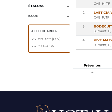
CAE, H, TF
ÉTALONS
2
LAETICIA 
ISSUE
CAE, F, TF
3
BODEGUI
Jument, F, 
A TÉLÉCHARGER
Résultats (CSV)
4
VIVE MAJ
Jument, F, 
CGU & CGV
Présentés
4