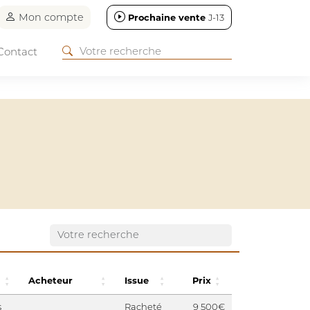
Mon compte
Prochaine vente
J-13
Contact
Acheteur
Issue
Prix
s
Racheté
9 500€