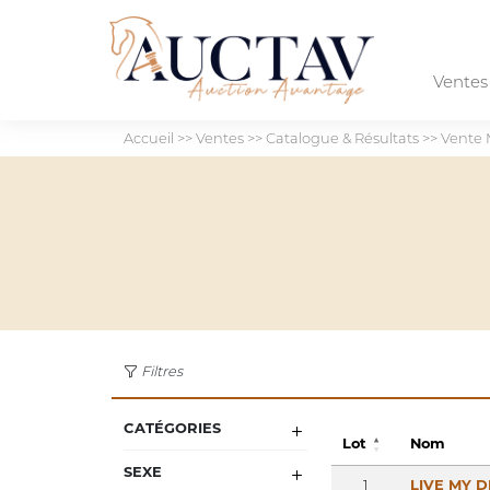
Vente
Accueil
>>
Ventes
>>
Catalogue & Résultats
>>
Vente 
Filtres
CATÉGORIES
Lot
Nom
SEXE
1
LIVE MY 