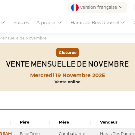
Version française
s
Succès
A propos
Haras de Bois Roussel
Mensuelle de Novembre
Cloturée
VENTE MENSUELLE DE NOVEMBRE
Mercredi 19 Novembre 2025
Vente online
Père
Mère
Vendeur
DREAM
Face Time
Combattante
Haras Des Rouge