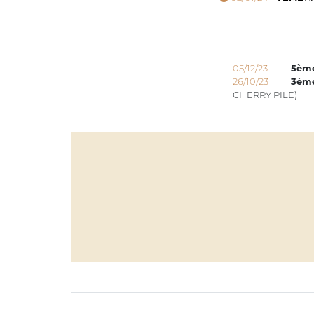
05/12/23
5èm
26/10/23
3èm
CHERRY PILE)