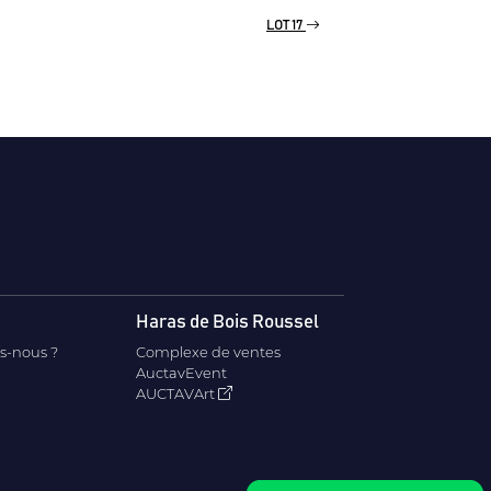
LOT 17
Haras de Bois Roussel
s-nous ?
Complexe de ventes
AuctavEvent
AUCTAVArt