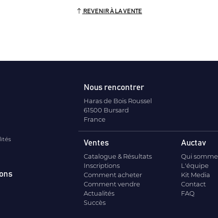
REVENIR À LA VENTE
Nous rencontrer
Haras de Bois Roussel
61500 Bursard
France
lités
Ventes
Auctav
Catalogue & Résultats
Qui somme
Inscriptions
L'équipe
ions
Comment acheter
Kit Media
Comment vendre
Contact
Actualités
FAQ
Succès