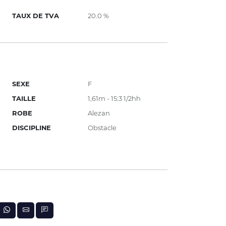
TAUX DE TVA
20.0 %
SEXE
F
TAILLE
1,61m - 15:3 1/2hh
ROBE
Alezan
DISCIPLINE
Obstacle