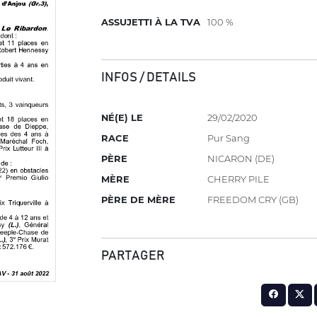
ASSUJETTI À LA TVA
100 %
INFOS / DETAILS
NÉ(E) LE
29/02/2020
RACE
Pur Sang
PÈRE
NICARON (DE)
MÈRE
CHERRY PILE
PÈRE DE MÈRE
FREEDOM CRY (GB)
PARTAGER