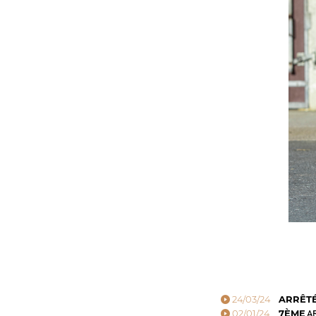
24/03/24
ARRÊT
02/01/24
7ÈME
AR