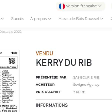
Version française
s
Succès
A propos
Haras de Bois Roussel
Obstacle 2022
VENDU
KERRY DU RIB
PRÉSENTÉ(E) PAR
SAS ECURIE RIB
ACHETEUR
Sevigne Agency
PRIX D’ACHAT
7 000€
INFORMATIONS