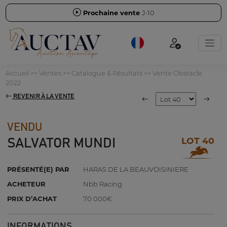
Prochaine vente
J-10
Accueil
>>
Ventes
>>
Catalogue & Résultats
>>
Vente Obstacle
2022
REVENIR À LA VENTE
VENDU
LOT 40
SALVATOR MUNDI
PRÉSENTÉ(E) PAR
HARAS DE LA BEAUVOISINIERE
ACHETEUR
Nbb Racing
PRIX D’ACHAT
70 000€
INFORMATIONS