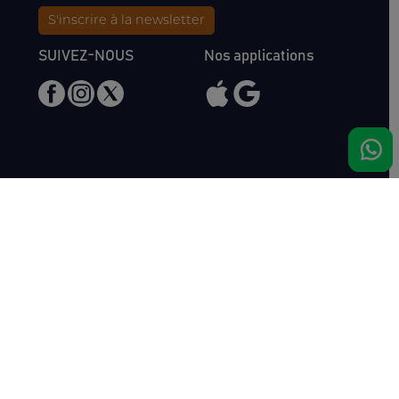
S'inscrire à la newsletter
SUIVEZ-NOUS
Nos applications
Nous rencontrer
Haras de Bois Roussel
61500 Bursard
France
Ventes
Auctav
Catalogue & Résultats
Qui sommes-nous ?
Inscriptions
L'équipe
Comment acheter
Kit Media
Comment vendre
Contact
Actualités
FAQ