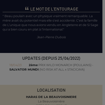
LE MOT DE L’ENTOURAGE
" Beau poulain avec un physique vraiment remarquable. La
mère avait du potentiel mais elle s’est accidenté. C’est la famille
de L’unique que nous avions vendu en Angleterre et de Si Sage
qui a bien couru en plat à l’international."
Jean-Pierre Dubois
UPDATES (DEPUIS 25/06/2022)
18/04/23
2ème
PRIX WILD MONARCH (POULAINS) -
SALVATOR MUNDI
(NO RISK AT ALL x STACICAYA)
LOCALISATION
HARAS DE LA BEAUVOISINIERE
La Beauvoisinière