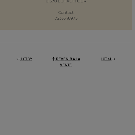
61370 ECHAUFFOUR
Contact
0233348975
LOT 39
REVENIR À LA
LOT 41
VENTE