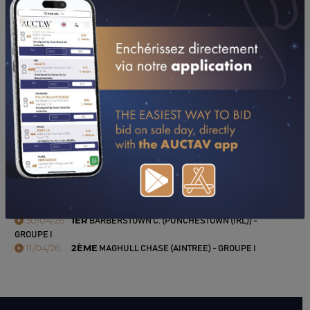
TÉLÉCHARGER LE PDF
PERFORMANCES
2026
2025
2024
2023
30/04/26
1ER
BARBERSTOWN C. (PUNCHESTOWN (IRL)) -
GROUPE I
11/04/26
2ÈME
MAGHULL CHASE (AINTREE) - GROUPE I