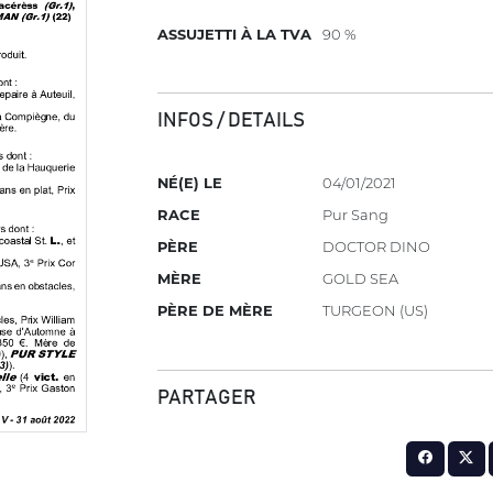
ASSUJETTI À LA TVA
90 %
INFOS / DETAILS
NÉ(E) LE
04/01/2021
RACE
Pur Sang
PÈRE
DOCTOR DINO
MÈRE
GOLD SEA
PÈRE DE MÈRE
TURGEON (US)
PARTAGER