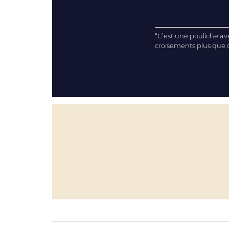
“C’est une pouliche ave
croisements plus que c