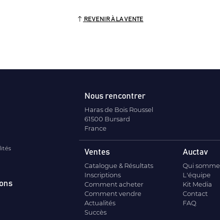
REVENIR À LA VENTE
Nous rencontrer
Haras de Bois Roussel
61500 Bursard
France
lités
Ventes
Auctav
Catalogue & Résultats
Qui somme
Inscriptions
L'équipe
ions
Comment acheter
Kit Media
Comment vendre
Contact
Actualités
FAQ
Succès