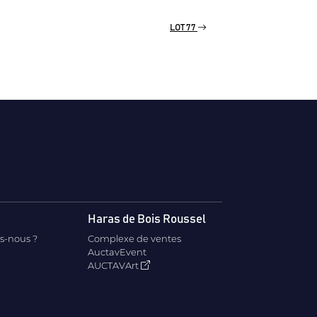
LOT 77
Haras de Bois Roussel
s-nous ?
Complexe de ventes
AuctavEvent
AUCTAVArt