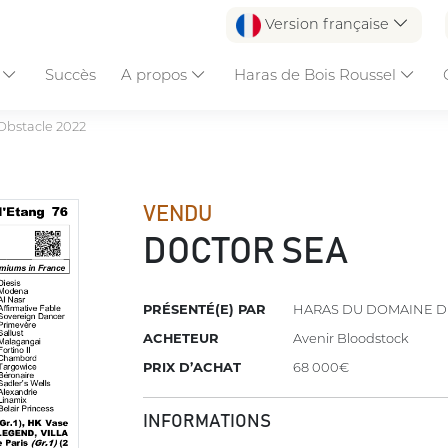
Version française
s
Succès
A propos
Haras de Bois Roussel
Obstacle 2022
VENDU
DOCTOR SEA
PRÉSENTÉ(E) PAR
HARAS DU DOMAINE D
ACHETEUR
Avenir Bloodstock
PRIX D’ACHAT
68 000€
INFORMATIONS