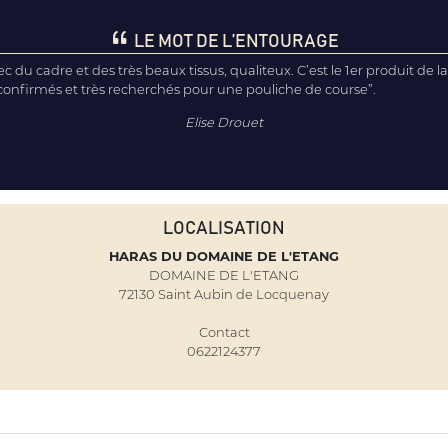
LE MOT DE L’ENTOURAGE
c du cadre et des très beaux tissus, qualiteux. C’est le 1er produit de 
onfirmés et très recherchés pour une pouliche de course”.
Elise Drouet
LOCALISATION
HARAS DU DOMAINE DE L'ETANG
DOMAINE DE L'ETANG
72130 Saint Aubin de Locquenay
Contact
0622124377