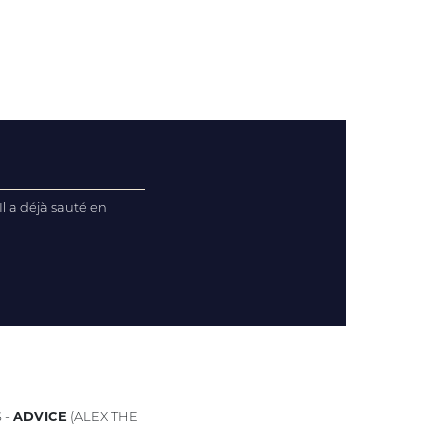
l a déjà sauté en
 -
ADVICE
(ALEX THE