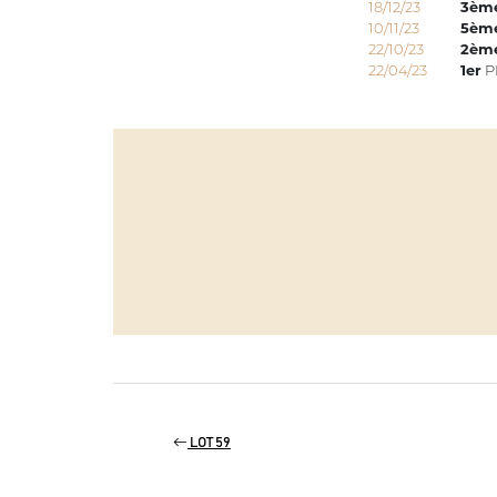
18/12/23
3èm
10/11/23
5èm
22/10/23
2èm
22/04/23
1er
P
LOT 59