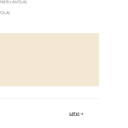
NER x AVOLA)
VOLA)
LOT 61