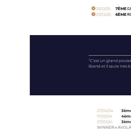
25/12/25
7ÈME
CA
03/12/25
6ÈME
RO
"C’est un grand poulai
liberté et il saute très b
27/04/24
3èm
17/03/24
4èm
07/01/24
3èm
WINNER x AVOLA