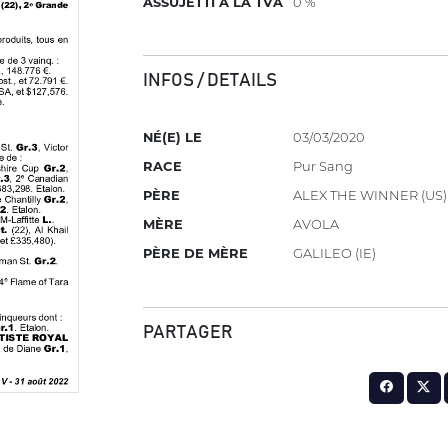
ASSUJETTI À LA TVA
0 %
INFOS / DETAILS
NÉ(E) LE
03/03/2020
RACE
Pur Sang
PÈRE
ALEX THE WINNER (US)
MÈRE
AVOLA
PÈRE DE MÈRE
GALILEO (IE)
PARTAGER