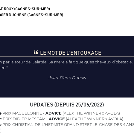
P ROUX (CAGNES-SUR-MER)
GER DUCHENE (CAGNES-SUR-MER)
LE MOT DE L’ENTOURAGE
n par la sœur de Galatée. Sa mère a fait quelques chevaux d’obstacle. I
ien."
Jean-Pierre Dubois
UPDATES (DEPUIS 25/06/2022)
e
PRIX MAGUELONNE -
ADVICE
(ALEX THE WINNER x AVOLA)
e
PRIX DIDIER MESCAM -
ADVICE
(ALEX THE WINNER x AVOLA)
e
PRIX CHRISTIAN DE L'HERMITE GRAND STEEPLE-CHASE DES 4 ANS
)