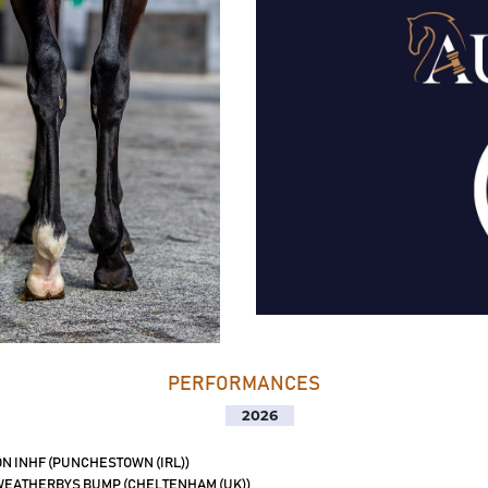
PERFORMANCES
2026
N INHF (PUNCHESTOWN (IRL))
EATHERBYS BUMP (CHELTENHAM (UK))