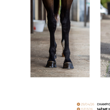
29/04/26
CHAMPIO
11/03/26
14ÈME
W