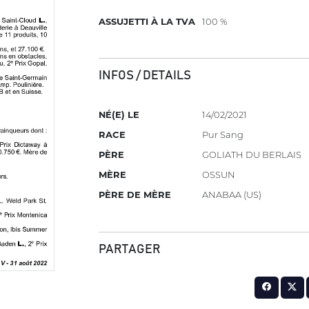
ASSUJETTI À LA TVA
100 %
INFOS / DETAILS
NÉ(E) LE
14/02/2021
RACE
Pur Sang
PÈRE
GOLIATH DU BERLAIS
MÈRE
OSSUN
PÈRE DE MÈRE
ANABAA (US)
PARTAGER