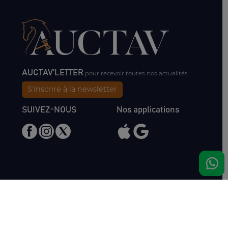
AUCTAV'LETTER
pour recevoir toutes nos actualités
S'inscrire à la newsletter
SUIVEZ-NOUS
Nos applications
Nous rencontrer
Haras de Bois Roussel
61500 Bursard
France