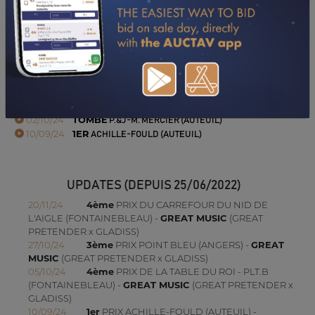
TÉLÉCHARGER LE PDF
PERFORMANCES
2024
02/10/24
TOMBÉ
P.&J-M. MERCIER (AUTEUIL)
10/09/24
1ER
ACHILLE-FOULD (AUTEUIL)
UPDATES (DEPUIS 25/06/2022)
20/11/24
4ème
PRIX DU CARREFOUR DU NID DE
L'AIGLE (FONTAINEBLEAU) -
GREAT MUSIC
(GREAT
PRETENDER x GLADISS)
27/10/24
3ème
PRIX POINT BLEU (ANGERS) -
GREAT
MUSIC
(GREAT PRETENDER x GLADISS)
05/10/24
4ème
PRIX DE LA TABLE DU ROI - PLT.B
(FONTAINEBLEAU) -
GREAT MUSIC
(GREAT PRETENDER x
GLADISS)
10/09/24
1er
PRIX ACHILLE-FOULD (AUTEUIL) -