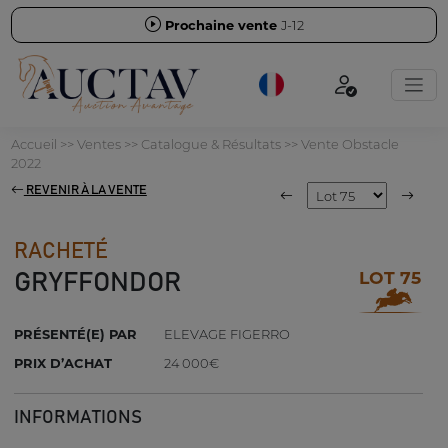
Prochaine vente
J-12
Accueil
>>
Ventes
>>
Catalogue & Résultats
>>
Vente Obstacle
2022
REVENIR À LA VENTE
RACHETÉ
LOT 75
GRYFFONDOR
PRÉSENTÉ(E) PAR
ELEVAGE FIGERRO
PRIX D’ACHAT
24 000€
INFORMATIONS