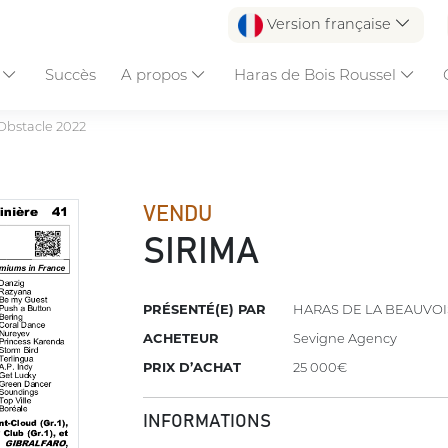
Version française
s
Succès
A propos
Haras de Bois Roussel
Obstacle 2022
VENDU
SIRIMA
PRÉSENTÉ(E) PAR
HARAS DE LA BEAUVOI
ACHETEUR
Sevigne Agency
PRIX D’ACHAT
25 000€
INFORMATIONS