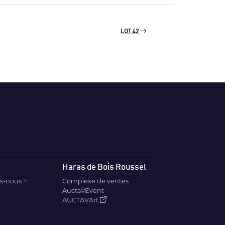
LOT 42
Haras de Bois Roussel
s-nous ?
Complexe de ventes
AuctavEvent
AUCTAVArt