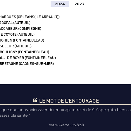
2024
2023
HARGUES (ORLEANS(ILE ARRAULT))
É
GOPAL (AUTEUIL)
CCAGEUR (COMPIEGNE)
E COYOTE (AUTEUIL)
GHIEN (FONTAINEBLEAU)
SELEUR (AUTEUIL)
BOULIGNY (FONTAINEBLEAU)
L J. DE ROYER (FONTAINEBLEAU)
BRETAGNE (CAGNES-SUR-MER)
LE MOT DE L’ENTOURAGE
’unique que nous avions vendu en Angleterre et de Si Sage qui a bien co
 assez plaisante."
Jean-Pierre Dubois