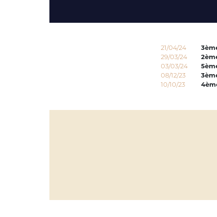
21/04/24
3èm
29/03/24
2èm
03/03/24
5èm
08/12/23
3èm
10/10/23
4èm