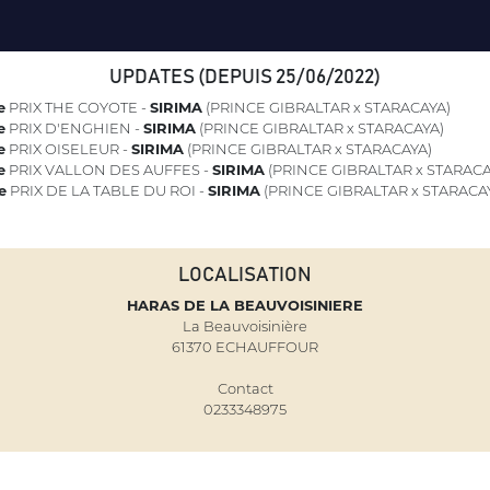
UPDATES (DEPUIS 25/06/2022)
e
PRIX THE COYOTE -
SIRIMA
(PRINCE GIBRALTAR x STARACAYA)
e
PRIX D'ENGHIEN -
SIRIMA
(PRINCE GIBRALTAR x STARACAYA)
e
PRIX OISELEUR -
SIRIMA
(PRINCE GIBRALTAR x STARACAYA)
e
PRIX VALLON DES AUFFES -
SIRIMA
(PRINCE GIBRALTAR x STARACA
e
PRIX DE LA TABLE DU ROI -
SIRIMA
(PRINCE GIBRALTAR x STARACA
LOCALISATION
HARAS DE LA BEAUVOISINIERE
La Beauvoisinière
61370 ECHAUFFOUR
Contact
0233348975