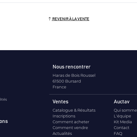
REVENIR À LA VENTE
Nous rencontrer
Haras de Bois Roussel
61500 Bursard
France
lités
Ventes
Auctav
Catalogue & Résultats
Qui somme
Inscriptions
L'équipe
ions
Comment acheter
Kit Media
Comment vendre
Contact
Actualités
FAQ