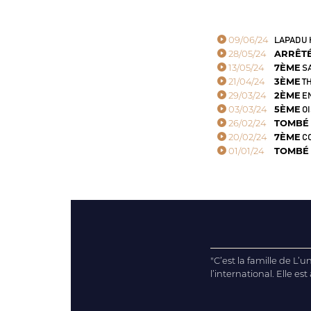
09/06/24
LAPADU 
28/05/24
ARRÊT
13/05/24
7ÈME
SA
21/04/24
3ÈME
TH
29/03/24
2ÈME
EN
03/03/24
5ÈME
OI
26/02/24
TOMBÉ
20/02/24
7ÈME
CO
01/01/24
TOMBÉ
"C’est la famille de L
l’international. Elle est