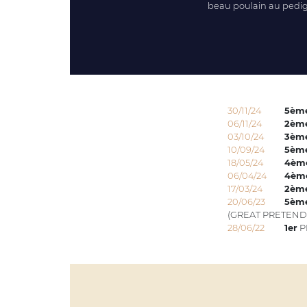
beau poulain au pedigr
30/11/24
5èm
06/11/24
2èm
03/10/24
3èm
10/09/24
5èm
18/05/24
4èm
06/04/24
4èm
17/03/24
2èm
20/06/23
5èm
(GREAT PRETENDE
28/06/22
1er
P