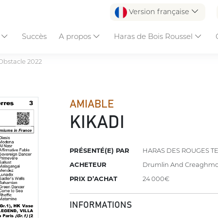
Version française
s
Succès
A propos
Haras de Bois Roussel
Obstacle 2022
AMIABLE
KIKADI
PRÉSENTÉ(E) PAR
HARAS DES ROUGES T
ACHETEUR
Drumlin And Creaghmo
PRIX D’ACHAT
24 000€
INFORMATIONS