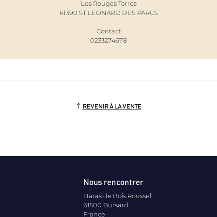
Les Rouges Terres
61390 ST LEONARD DES PARCS
Contact
0233274678
REVENIR À LA VENTE
Nous rencontrer
Haras de Bois Roussel
61500 Bursard
France