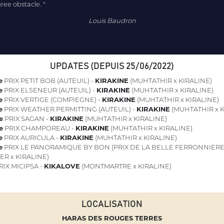
ee obstacle. "
Louis Baudron
UPDATES (DEPUIS 25/06/2022)
e
PRIX PETIT BOB (AUTEUIL) -
KIRAKINE
(MUHTATHIR x KIRALINE)
e
PRIX ELSENEUR (AUTEUIL) -
KIRAKINE
(MUHTATHIR x KIRALINE)
e
PRIX VERTIGE (COMPIEGNE) -
KIRAKINE
(MUHTATHIR x KIRALINE)
e
PRIX WEATHER PERMITTING (AUTEUIL) -
KIRAKINE
(MUHTATHIR x K
e
PRIX SAGAN -
KIRAKINE
(MUHTATHIR x KIRALINE)
e
PRIX CHAMPOREAU -
KIRAKINE
(MUHTATHIR x KIRALINE)
e
PRIX AURICULA -
KIRAKINE
(MUHTATHIR x KIRALINE)
e
PRIX LE PANORAMIQUE BY BON (PRIX DE LA BELLE FERRONNIERE
R x KIRALINE)
RIX MICIPSA -
KIKALOVE
(MONTMARTRE x KIRALINE)
LOCALISATION
HARAS DES ROUGES TERRES