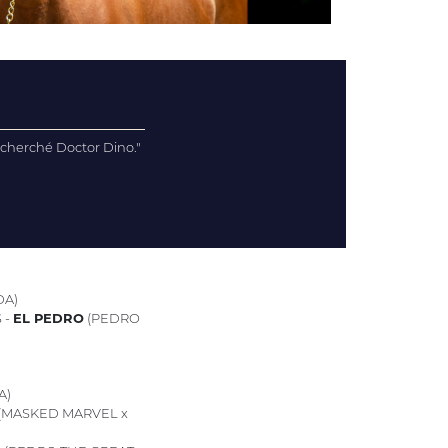
recherché Doctor Dino."
DA)
 -
EL PEDRO
(PEDRO
A)
(MASKED MARVEL x