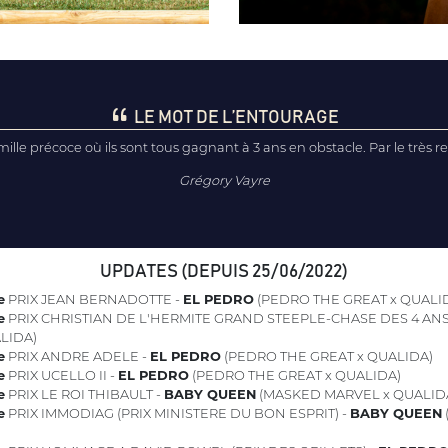
LE MOT DE L’ENTOURAGE
amille précoce où ils sont tous gagnant à 3 ans en obstacle. Par le très 
Grégory Vayre
UPDATES (DEPUIS 25/06/2022)
e
PRIX JEAN BERNADOTTE -
EL PEDRO
(PEDRO THE GREAT x QUALI
e
PRIX CHRISTIAN DE L'HERMITE GRAND STEEPLE-CHASE DES 4 ANS
LIDA)
e
PRIX ANDRE ADELE -
EL PEDRO
(PEDRO THE GREAT x QUALIDA)
e
PRIX UCELLO II -
EL PEDRO
(PEDRO THE GREAT x QUALIDA)
e
PRIX LE ROI THIBAULT -
BABY QUEEN
(MASKED MARVEL x QUALID
e
PRIX IMMODIAG (PRIX MINISTERE DU BON ESPRIT) -
BABY QUEEN