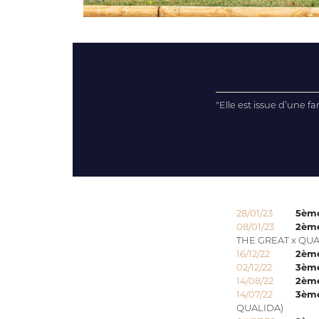
"Elle est issue d’une f
28/01/23
5èm
08/01/23
2èm
THE GREAT x QUA
16/12/22
2èm
02/12/22
3èm
14/08/22
2èm
14/07/22
3èm
QUALIDA)