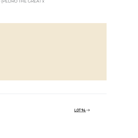
O
(PEDRO THE GREAT x
LOT 94