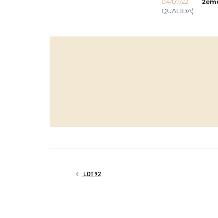
04/07/22
2èm
QUALIDA)
LOT 92